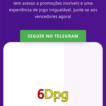
tem acesso a promoções incríveis e uma
experiência de jogo inigualável. Junte-se aos
vencedores agora!
SEGUIR NO TELEGRAM