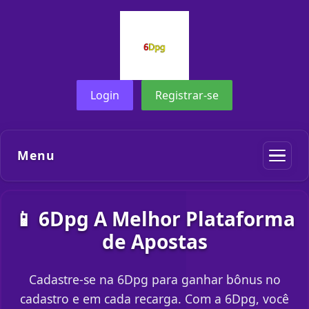
Login
Registrar-se
Menu
📱 6Dpg A Melhor Plataforma
de Apostas
Cadastre-se na 6Dpg para ganhar bônus no
cadastro e em cada recarga. Com a 6Dpg, você