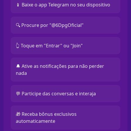
📱 Baixe o app Telegram no seu dispositivo
🔍 Procure por "@6DpgOficial"
👆 Toque em "Entrar" ou "Join"
🔔 Ative as notificações para não perder
nada
💬 Participe das conversas e interaja
🎁 Receba bônus exclusivos
automaticamente