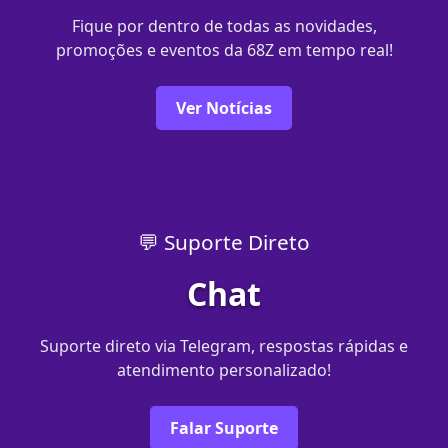
Fique por dentro de todas as novidades,
promoções e eventos da 68Z em tempo real!
Ver Notícias
💬 Suporte Direto
Chat
Suporte direto via Telegram, respostas rápidas e
atendimento personalizado!
Falar Suporte