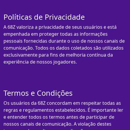
Políticas de Privacidade
A 68Z valoriza a privacidade de seus usuários e está
empenhada em proteger todas as informações
pessoais fornecidas durante o uso de nossos canais de
comunicação. Todos os dados coletados são utilizados
exclusivamente para fins de melhoria contínua da
experiência de nossos jogadores.
Termos e Condições
Os usuários da 68Z concordam em respeitar todas as
regras e regulamentos estabelecidos. É importante ler
e entender todos os termos antes de participar de
nossos canais de comunicação. A violação destes