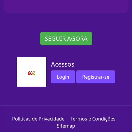
SEGUIR AGORA
Acessos
Login
Registrar-se
Políticas de Privacidade
Termos e Condições
Sitemap