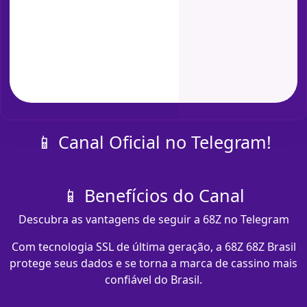
📱 Canal Oficial no Telegram!
📱 Benefícios do Canal
Descubra as vantagens de seguir a 68Z no Telegram
Com tecnologia SSL de última geração, a 68Z 68Z Brasil
protege seus dados e se torna a marca de cassino mais
confiável do Brasil.