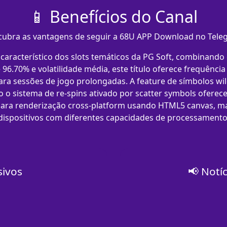
📱 Benefícios do Canal
cubra as vantagens de seguir a 68U APP Download no Tele
al característico dos slots temáticos da PG Soft, combinand
6.70% e volatilidade média, este título oferece frequênc
ara sessões de jogo prolongadas. A feature de símbolos wild
nto o sistema de re-spins ativado por scatter symbols ofer
o para renderização cross-platform usando HTML5 canvas, m
dispositivos com diferentes capacidades de processamento
sivos
📢 Notí