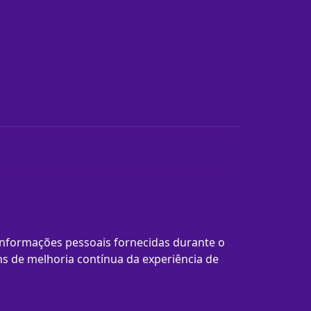
informações pessoais fornecidas durante o
ns de melhoria contínua da experiência de