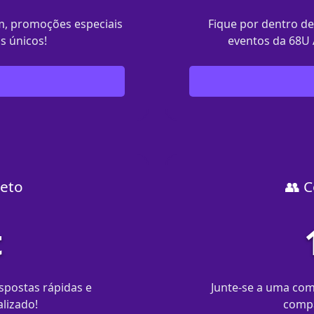
m, promoções especiais
Fique por dentro d
s únicos!
eventos da 68U
reto
👥 
t
espostas rápidas e
Junte-se a uma com
lizado!
compa