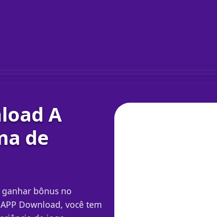
load A
ma de
 ganhar bônus no
U APP Download, você tem