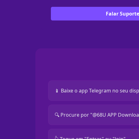
Falar Suport
📱 Baixe o app Telegram no seu disp
🔍 Procure por "@68U APP Download