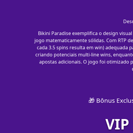
Des
Bikini Paradise exemplifica o design visu
jogo matematicamente sólidas. Com RTP de 9
cada 3.5 spins resulta em win) adequada p
criando potenciais multi-line wins, enqua
apostas adicionais. O jogo foi otimizad
🎁 Bônus Exclu
VIP