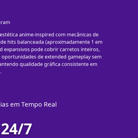
gram
o estética anime-inspired com mecânicas de
ia de hits balanceada (aproximadamente 1 em
 expansivos pode cobrir carretos inteiros,
ece oportunidades de extended gameplay sem
antendo qualidade gráfica consistente em
.
cias em Tempo Real
24/7