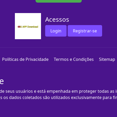
Acessos
Login
Registrar-se
Políticas de Privacidade
Termos e Condições
Sitemap
de
 de seus usuários e está empenhada em proteger todas as 
 os dados coletados são utilizados exclusivamente para fi