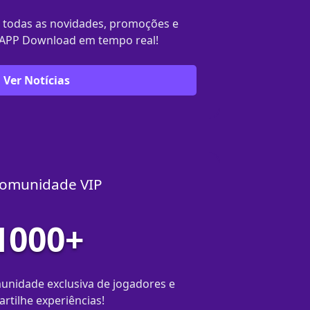
e todas as novidades, promoções e
 APP Download em tempo real!
Ver Notícias
Comunidade VIP
1000+
unidade exclusiva de jogadores e
rtilhe experiências!