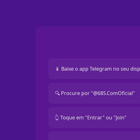
📱 Baixe o app Telegram no seu disp
🔍 Procure por "@68S.ComOficial"
👆 Toque em "Entrar" ou "Join"