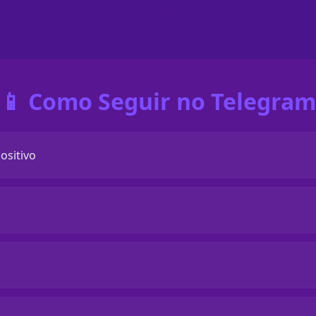
📱 Como Seguir no Telegram
ositivo