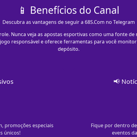
📱 Benefícios do Canal
Descubra as vantagens de seguir a 68S.Com no Telegram
role. Nunca veja as apostas esportivas como uma fonte de
 jogo responsável e oferece ferramentas para você monito
depósito.
sivos
📢 Notí
m, promoções especiais
Fique por dentro d
s únicos!
eventos da