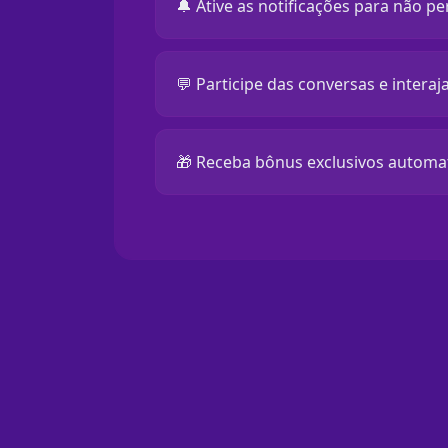
🔔 Ative as notificações para não p
💬 Participe das conversas e interaj
🎁 Receba bônus exclusivos autom