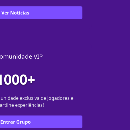
Ver Notícias
Comunidade VIP
1000+
unidade exclusiva de jogadores e
rtilhe experiências!
Entrar Grupo