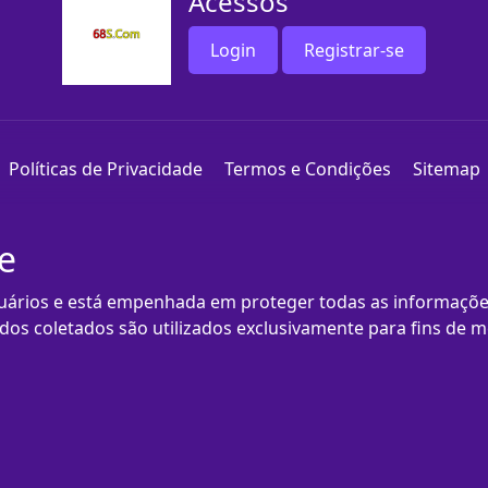
Acessos
Login
Registrar-se
Políticas de Privacidade
Termos e Condições
Sitemap
de
suários e está empenhada em proteger todas as informaçõe
os coletados são utilizados exclusivamente para fins de m