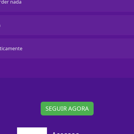
erder nada
a
aticamente
SEGUIR AGORA