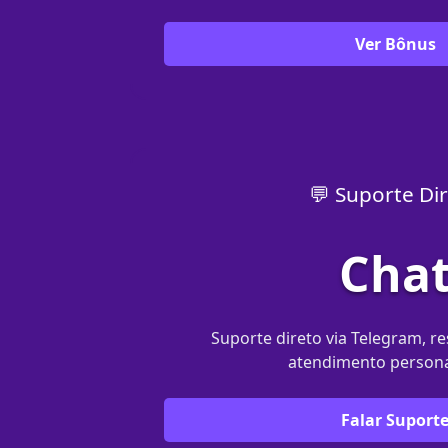
Ver Bônus
💬 Suporte Di
Cha
Suporte direto via Telegram, r
atendimento persona
Falar Suport