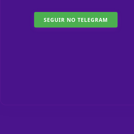
SEGUIR NO TELEGRAM