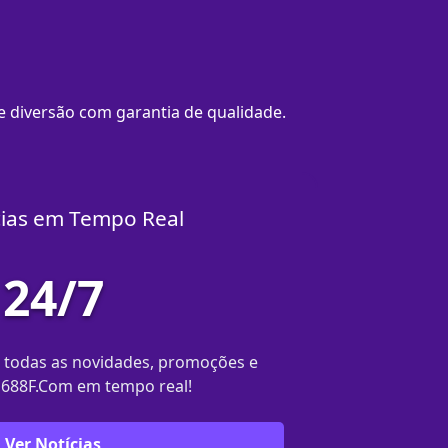
e diversão com garantia de qualidade.
cias em Tempo Real
24/7
e todas as novidades, promoções e
 688F.Com em tempo real!
Ver Notícias