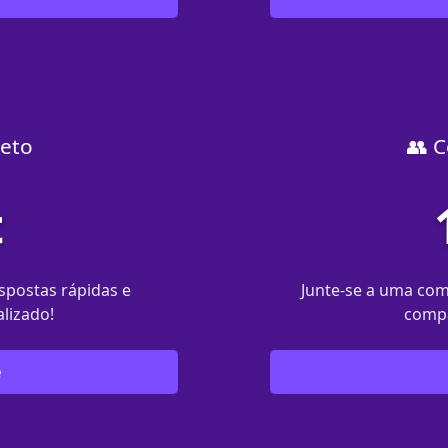
reto
👥 
t
espostas rápidas e
Junte-se a uma com
lizado!
compa
e