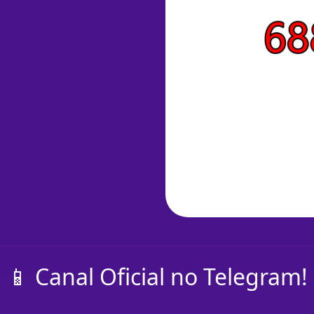
📱 Canal Oficial no Telegram!