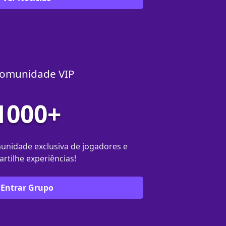
Comunidade VIP
1000+
unidade exclusiva de jogadores e
rtilhe experiências!
Entrar Grupo