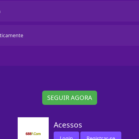
a
aticamente
SEGUIR AGORA
Acessos
Login
Registrar-se