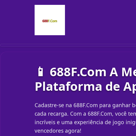
📱 688F.Com A M
Plataforma de A
Cadastre-se na 688F.Com para ganhar b
cada recarga. Com a 688F.Com, você te
incríveis e uma experiência de jogo inig
vencedores agora!