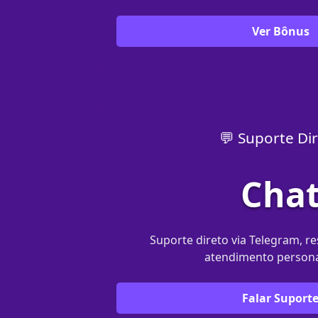
Ver Bônus
💬 Suporte Di
Cha
Suporte direto via Telegram, r
atendimento persona
Falar Suport