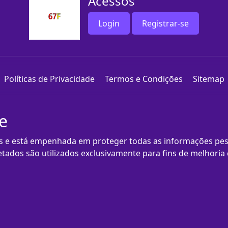
Acessos
Login
Registrar-se
Políticas de Privacidade
Termos e Condições
Sitemap
de
ios e está empenhada em proteger todas as informações pe
tados são utilizados exclusivamente para fins de melhoria