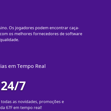
sino. Os jogadores podem encontrar caça-
as com os melhores fornecedores de software
qualidade.
cias em Tempo Real
24/7
e todas as novidades, promoções e
 da 67F em tempo real!