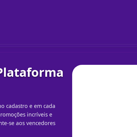
Plataforma
no cadastro e em cada
romoções incríveis e
unte-se aos vencedores