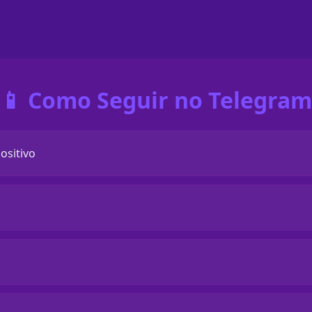
📱 Como Seguir no Telegram
ositivo