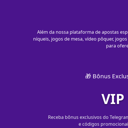
Além da nossa plataforma de apostas esp
níqueis, jogos de mesa, vídeo pôquer, jogo
para ofer
🎁 Bônus Exclu
VIP
Receba bônus exclusivos do Telegra
e códigos promocionai