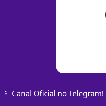
📱 Canal Oficial no Telegram!