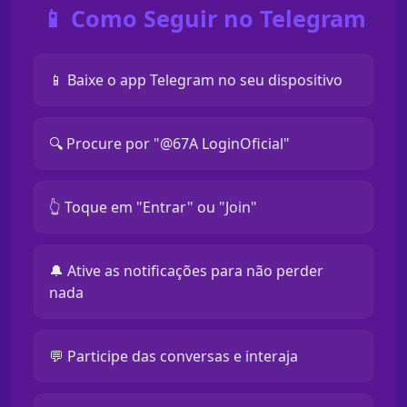
📱 Como Seguir no Telegram
📱 Baixe o app Telegram no seu dispositivo
🔍 Procure por "@67A LoginOficial"
👆 Toque em "Entrar" ou "Join"
🔔 Ative as notificações para não perder
nada
💬 Participe das conversas e interaja