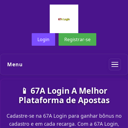
Login
Registrar-se
Menu
📱 67A Login A Melhor
Plataforma de Apostas
Cadastre-se na 67A Login para ganhar bônus no
cadastro e em cada recarga. Com a 67A Login,