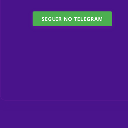
SEGUIR NO TELEGRAM