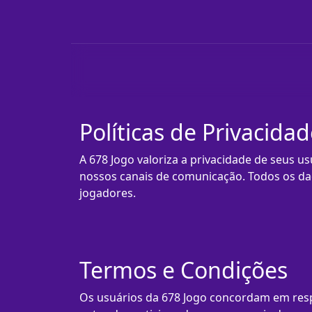
Políticas de Privacida
A 678 Jogo valoriza a privacidade de seus 
nossos canais de comunicação. Todos os dad
jogadores.
Termos e Condições
Os usuários da 678 Jogo concordam em respe