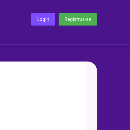
Login
Registrar-se