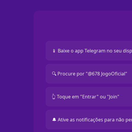
📱 Baixe o app Telegram no seu disp
🔍 Procure por "@678 JogoOficial"
👆 Toque em "Entrar" ou "Join"
🔔 Ative as notificações para não p