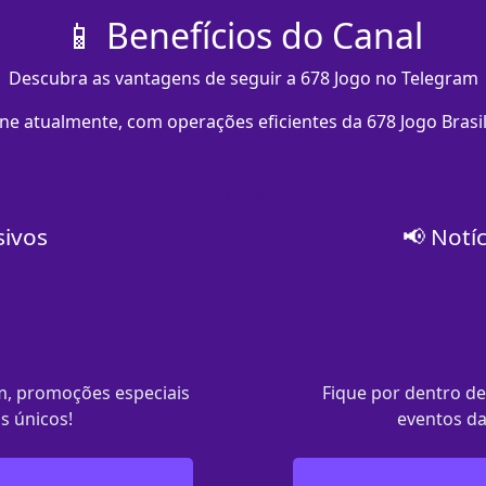
📱 Benefícios do Canal
Descubra as vantagens de seguir a 678 Jogo no Telegram
ne atualmente, com operações eficientes da 678 Jogo Brasil
sivos
📢 Notí
m, promoções especiais
Fique por dentro d
s únicos!
eventos da