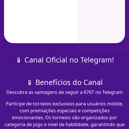
📱 Canal Oficial no Telegram!
📱 Benefícios do Canal
Descubra as vantagens de seguir a 676T no Telegram
Participe de torneios exclusivos para usuários mobile,
com premiações especiais e competições
emocionantes. Os torneios são organizados por
categoria de jogo e nível de habilidade, garantindo que