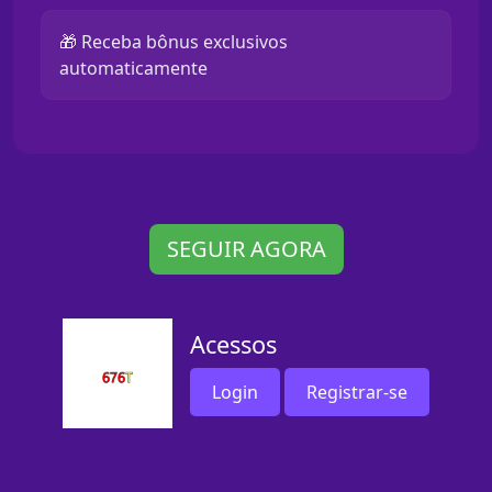
🎁 Receba bônus exclusivos
automaticamente
SEGUIR AGORA
Acessos
Login
Registrar-se