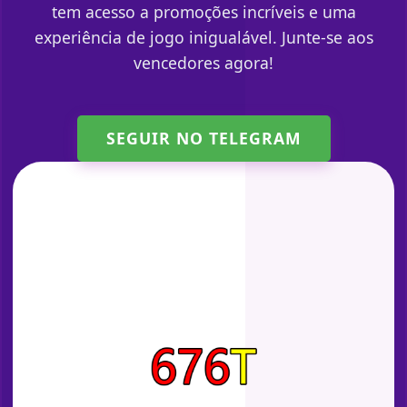
tem acesso a promoções incríveis e uma
experiência de jogo inigualável. Junte-se aos
vencedores agora!
SEGUIR NO TELEGRAM