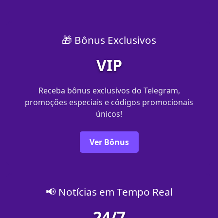
🎁 Bônus Exclusivos
VIP
Receba bônus exclusivos do Telegram,
promoções especiais e códigos promocionais
únicos!
Ver Bônus
📢 Notícias em Tempo Real
24/7