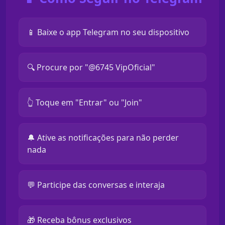
📱 Baixe o app Telegram no seu dispositivo
🔍 Procure por "@6745 VipOficial"
👆 Toque em "Entrar" ou "Join"
🔔 Ative as notificações para não perder
nada
💬 Participe das conversas e interaja
🎁 Receba bônus exclusivos