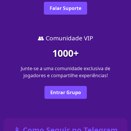
Falar Suporte
👥 Comunidade VIP
1000+
Junte-se a uma comunidade exclusiva de
jogadores e compartilhe experiências!
Entrar Grupo
📱 Como Seguir no Telegram