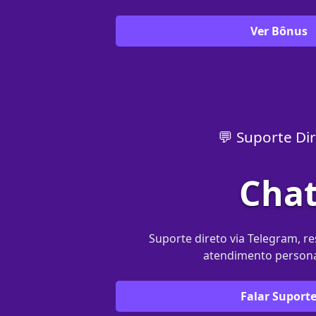
Ver Bônus
💬 Suporte Di
Cha
Suporte direto via Telegram, r
atendimento persona
Falar Suport