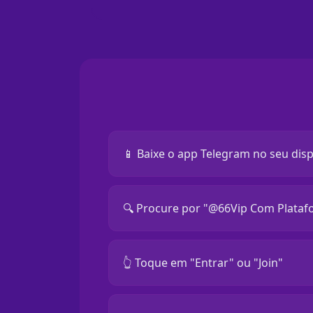
📱 Baixe o app Telegram no seu disp
🔍 Procure por "@66Vip Com Plataf
👆 Toque em "Entrar" ou "Join"