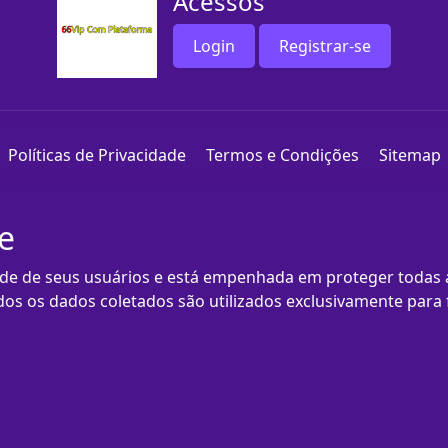
Acessos
Login
Registrar-se
Políticas de Privacidade
Termos e Condições
Sitemap
de
dade de seus usuários e está empenhada em proteger todas 
os os dados coletados são utilizados exclusivamente para 