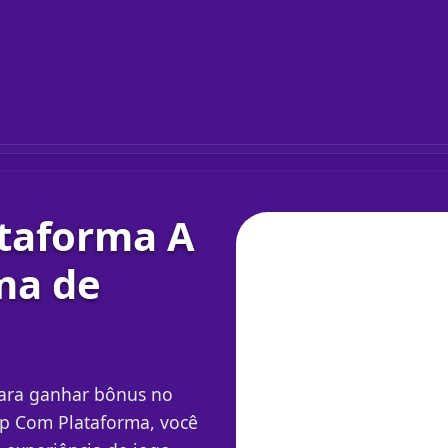
ataforma A
ma de
para ganhar bônus no
ip Com Plataforma, você