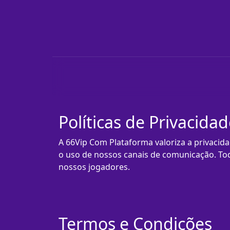
Políticas de Privacida
A 66Vip Com Plataforma valoriza a privaci
o uso de nossos canais de comunicação. Tod
nossos jogadores.
Termos e Condições