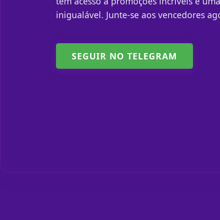
tem acesso a promoções incríveis e uma
inigualável. Junte-se aos vencedores ag
SEGUIR NO TELEGRAM