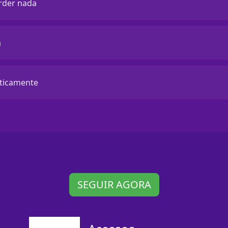
erder nada
a
aticamente
SEGUIR AGORA