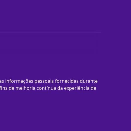
as informações pessoais fornecidas durante
fins de melhoria contínua da experiência de