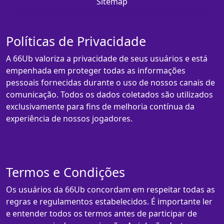
Sitemap
Políticas de Privacidade
A 66Ub valoriza a privacidade de seus usuários e está
empenhada em proteger todas as informações
pessoais fornecidas durante o uso de nossos canais de
comunicação. Todos os dados coletados são utilizados
exclusivamente para fins de melhoria contínua da
experiência de nossos jogadores.
Termos e Condições
Os usuários da 66Ub concordam em respeitar todas as
regras e regulamentos estabelecidos. É importante ler
e entender todos os termos antes de participar de