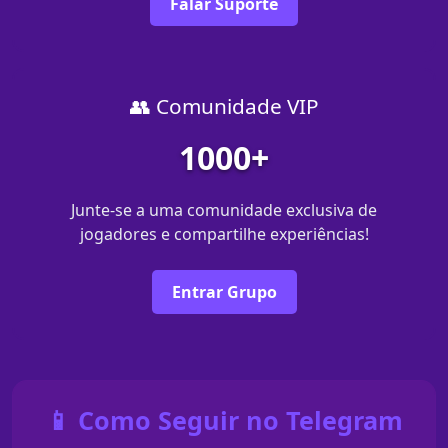
Falar Suporte
👥 Comunidade VIP
1000+
Junte-se a uma comunidade exclusiva de
jogadores e compartilhe experiências!
Entrar Grupo
📱 Como Seguir no Telegram