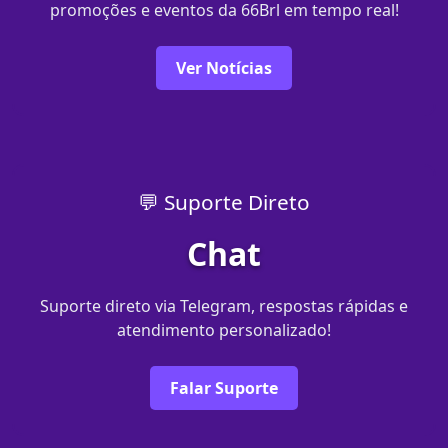
promoções e eventos da 66Brl em tempo real!
Ver Notícias
💬 Suporte Direto
Chat
Suporte direto via Telegram, respostas rápidas e
atendimento personalizado!
Falar Suporte