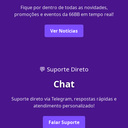
Fique por dentro de todas as novidades,
promoções e eventos da 66BB em tempo real!
Ver Notícias
💬 Suporte Direto
Chat
Suporte direto via Telegram, respostas rápidas e
atendimento personalizado!
Falar Suporte