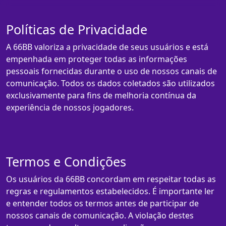
Políticas de Privacidade
A 66BB valoriza a privacidade de seus usuários e está
empenhada em proteger todas as informações
pessoais fornecidas durante o uso de nossos canais de
comunicação. Todos os dados coletados são utilizados
exclusivamente para fins de melhoria contínua da
experiência de nossos jogadores.
Termos e Condições
Os usuários da 66BB concordam em respeitar todas as
regras e regulamentos estabelecidos. É importante ler
e entender todos os termos antes de participar de
nossos canais de comunicação. A violação destes