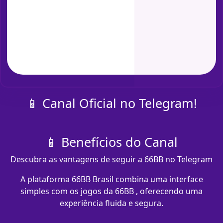
📱 Canal Oficial no Telegram!
📱 Benefícios do Canal
Descubra as vantagens de seguir a 66BB no Telegram
A plataforma 66BB Brasil combina uma interface
simples com os jogos da 66BB , oferecendo uma
experiência fluida e segura.