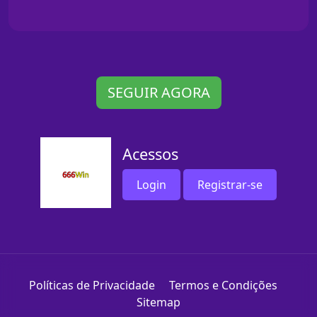
SEGUIR AGORA
Acessos
Login
Registrar-se
Políticas de Privacidade
Termos e Condições
Sitemap