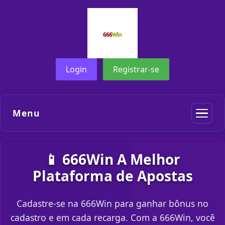
Login
Registrar-se
Menu
📱 666Win A Melhor
Plataforma de Apostas
Cadastre-se na 666Win para ganhar bônus no
cadastro e em cada recarga. Com a 666Win, você