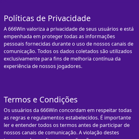
Políticas de Privacidade
A 666Win valoriza a privacidade de seus usuários e está
empenhada em proteger todas as informações
pessoais fornecidas durante o uso de nossos canais de
comunicação. Todos os dados coletados são utilizados
exclusivamente para fins de melhoria contínua da
experiência de nossos jogadores.
Termos e Condições
Os usuários da 666Win concordam em respeitar todas
as regras e regulamentos estabelecidos. É importante
ler e entender todos os termos antes de participar de
nossos canais de comunicação. A violação destes