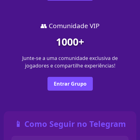
👥 Comunidade VIP
1000+
Junte-se a uma comunidade exclusiva de
jogadores e compartilhe experiências!
Entrar Grupo
📱 Como Seguir no Telegram