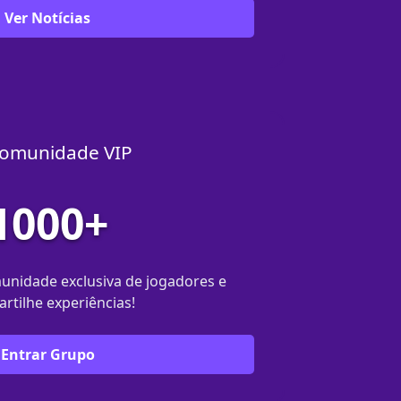
Ver Notícias
Comunidade VIP
1000+
unidade exclusiva de jogadores e
rtilhe experiências!
Entrar Grupo