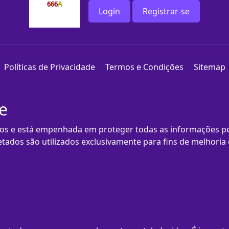
Login
Registrar-se
Políticas de Privacidade
Termos e Condições
Sitemap
de
rios e está empenhada em proteger todas as informações p
tados são utilizados exclusivamente para fins de melhoria