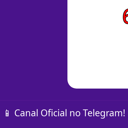
📱 Canal Oficial no Telegram!