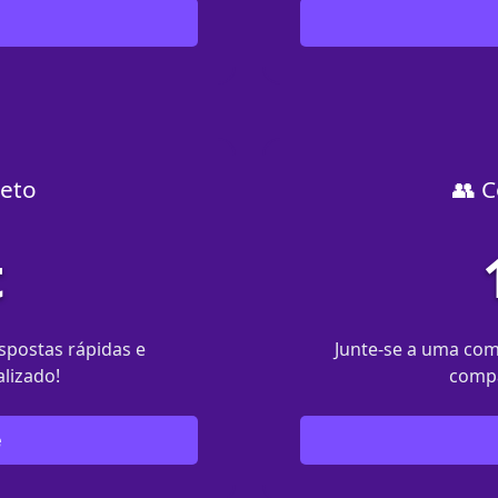
reto
👥 
t
espostas rápidas e
Junte-se a uma com
lizado!
compa
e