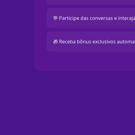
💬 Participe das conversas e interaj
🎁 Receba bônus exclusivos autom