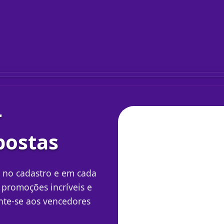
r
postas
 no cadastro e em cada
 promoções incríveis e
unte-se aos vencedores