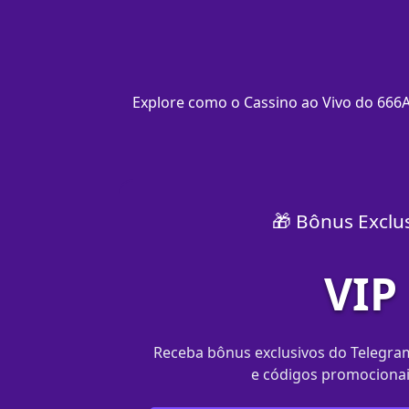
Explore como o Cassino ao Vivo do 666A
🎁 Bônus Exclu
VIP
Receba bônus exclusivos do Telegra
e códigos promocionai