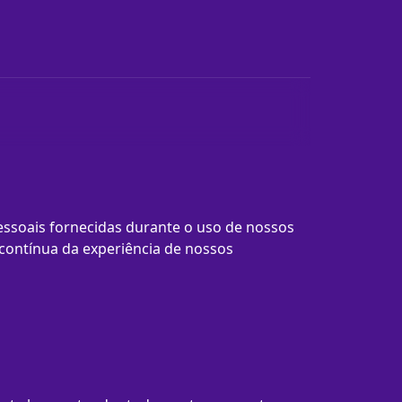
essoais fornecidas durante o uso de nossos
 contínua da experiência de nossos