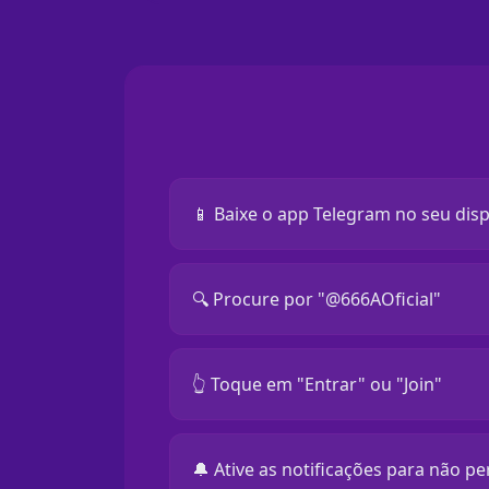
📱 Baixe o app Telegram no seu disp
🔍 Procure por "@666AOficial"
👆 Toque em "Entrar" ou "Join"
🔔 Ative as notificações para não p