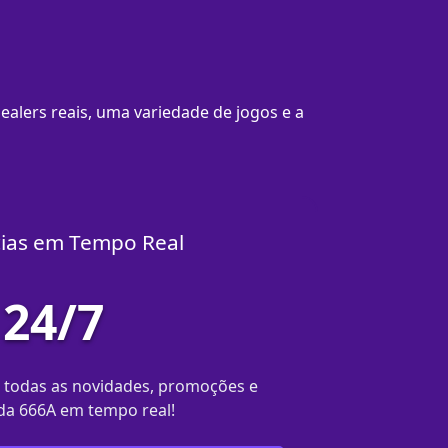
alers reais, uma variedade de jogos e a
cias em Tempo Real
24/7
e todas as novidades, promoções e
da 666A em tempo real!