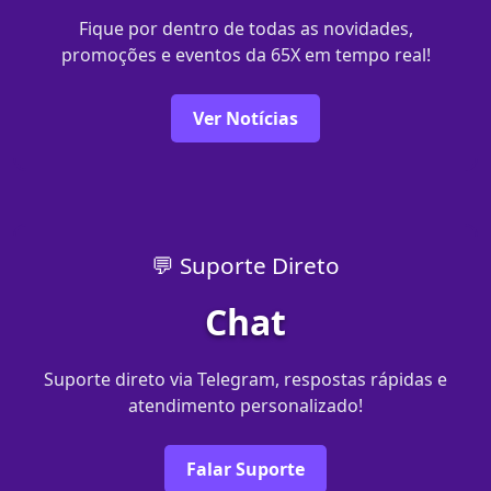
Fique por dentro de todas as novidades,
promoções e eventos da 65X em tempo real!
Ver Notícias
💬 Suporte Direto
Chat
Suporte direto via Telegram, respostas rápidas e
atendimento personalizado!
Falar Suporte