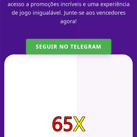
acesso a promoções incríveis e uma experiência
de jogo inigualável. Junte-se aos vencedores
agora!
SEGUIR NO TELEGRAM