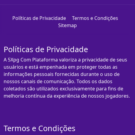
Políticas de Privacidade
Termos e Condições
Sitemap
Políticas de Privacidade
A 5Xpg Com Plataforma valoriza a privacidade de seus
usuários e está empenhada em proteger todas as
informações pessoais fornecidas durante o uso de
nossos canais de comunicação. Todos os dados
coletados são utilizados exclusivamente para fins de
melhoria contínua da experiência de nossos jogadores.
Termos e Condições