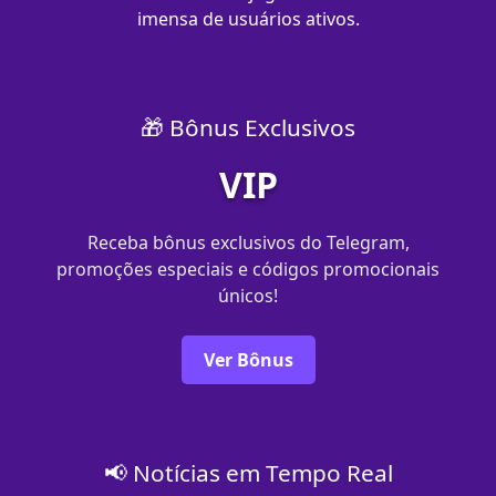
imensa de usuários ativos.
🎁 Bônus Exclusivos
VIP
Receba bônus exclusivos do Telegram,
promoções especiais e códigos promocionais
únicos!
Ver Bônus
📢 Notícias em Tempo Real