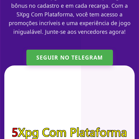
bônus no cadastro e em cada recarga. Com a
5Xpg Com Plataforma, você tem acesso a
promoções incríveis e uma experiência de jogo
inigualável. Junte-se aos vencedores agora!
SEGUIR NO TELEGRAM