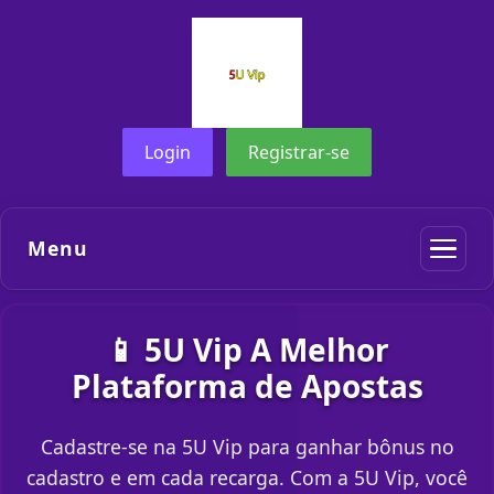
Login
Registrar-se
Menu
📱 5U Vip A Melhor
Plataforma de Apostas
Cadastre-se na 5U Vip para ganhar bônus no
cadastro e em cada recarga. Com a 5U Vip, você