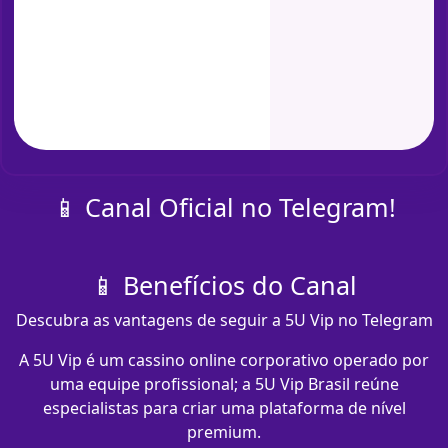
📱 Canal Oficial no Telegram!
📱 Benefícios do Canal
Descubra as vantagens de seguir a 5U Vip no Telegram
A 5U Vip é um cassino online corporativo operado por
uma equipe profissional; a 5U Vip Brasil reúne
especialistas para criar uma plataforma de nível
premium.