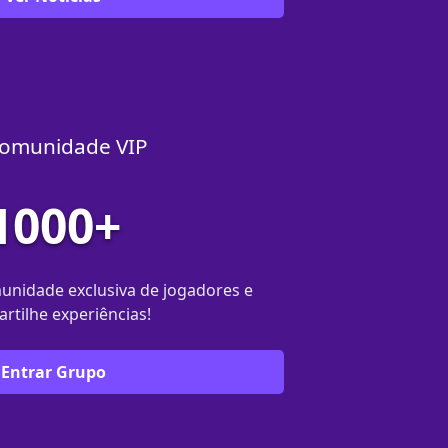
Comunidade VIP
1000+
unidade exclusiva de jogadores e
rtilhe experiências!
Entrar Grupo