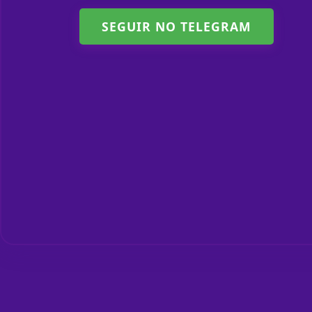
SEGUIR NO TELEGRAM