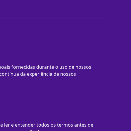
soais fornecidas durante o uso de nossos
 contínua da experiência de nossos
e ler e entender todos os termos antes de