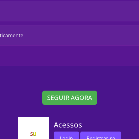
a
aticamente
SEGUIR AGORA
Acessos
Login
Registrar-se