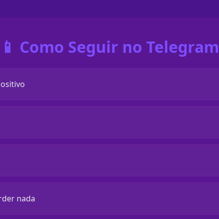
📱 Como Seguir no Telegram
ositivo
erder nada