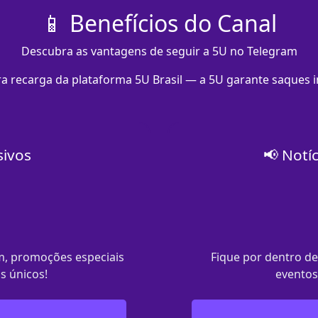
📱 Benefícios do Canal
Descubra as vantagens de seguir a 5U no Telegram
 recarga da plataforma 5U Brasil — a 5U garante saques i
sivos
📢 Notí
m, promoções especiais
Fique por dentro d
s únicos!
eventos