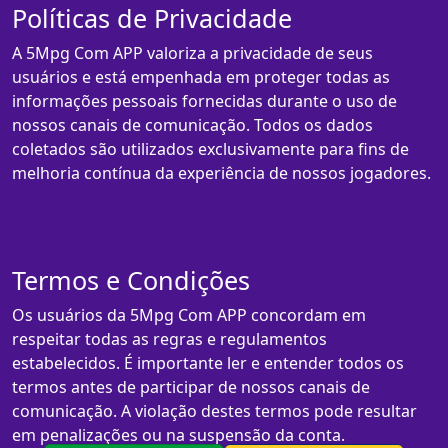
Políticas de Privacidade
A 5Mpg Com APP valoriza a privacidade de seus
usuários e está empenhada em proteger todas as
informações pessoais fornecidas durante o uso de
nossos canais de comunicação. Todos os dados
coletados são utilizados exclusivamente para fins de
melhoria contínua da experiência de nossos jogadores.
Termos e Condições
Os usuários da 5Mpg Com APP concordam em
respeitar todas as regras e regulamentos
estabelecidos. É importante ler e entender todos os
termos antes de participar de nossos canais de
comunicação. A violação destes termos pode resultar
em penalizações ou na suspensão da conta.