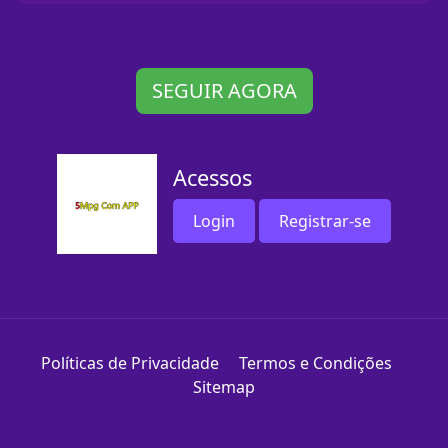
SEGUIR AGORA
Acessos
Login
Registrar-se
Políticas de Privacidade
Termos e Condições
Sitemap