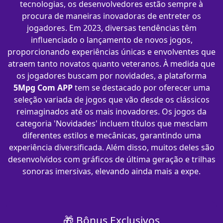
tecnologias, os desenvolvedores estão sempre à
procura de maneiras inovadoras de entreter os
jogadores. Em 2023, diversas tendências têm
influenciado o lançamento de novos jogos,
proporcionando experiências únicas e envolventes que
atraem tanto novatos quanto veteranos. À medida que
os jogadores buscam por novidades, a plataforma
5Mpg Com APP
tem se destacado por oferecer uma
seleção variada de jogos que vão desde os clássicos
reimaginados até os mais inovadores. Os jogos da
categoria 'Novidades' incluem títulos que mesclam
diferentes estilos e mecânicas, garantindo uma
experiência diversificada. Além disso, muitos deles são
desenvolvidos com gráficos de última geração e trilhas
sonoras imersivas, elevando ainda mais a expe.
🎁 Bônus Exclusivos