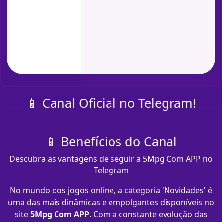
📱 Canal Oficial no Telegram!
📱 Benefícios do Canal
Descubra as vantagens de seguir a 5Mpg Com APP no
Telegram
No mundo dos jogos online, a categoria 'Novidades' é
uma das mais dinâmicas e empolgantes disponíveis no
site
5Mpg Com APP
. Com a constante evolução das