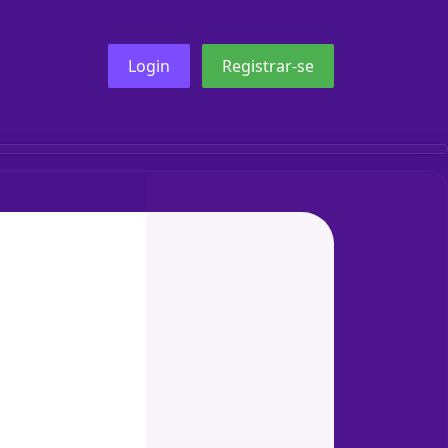
Login
Registrar-se