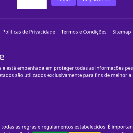
Políticas de Privacidade
Termos e Condições
Sitemap
de
ios e está empenhada em proteger todas as informações pe
tados são utilizados exclusivamente para fins de melhoria
todas as regras e regulamentos estabelecidos. É important