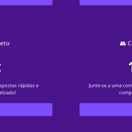
reto
👥 
t
espostas rápidas e
Junte-se a uma com
lizado!
compa
e