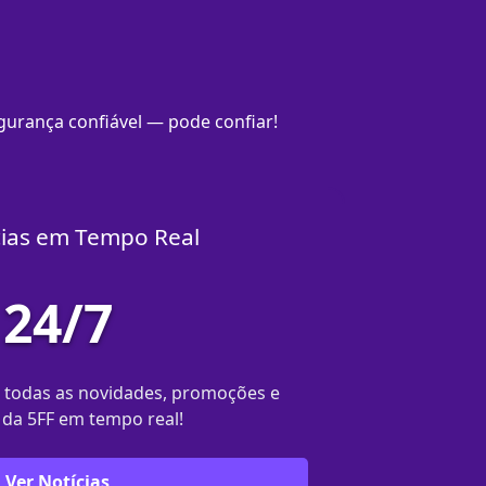
gurança confiável — pode confiar!
cias em Tempo Real
24/7
e todas as novidades, promoções e
 da 5FF em tempo real!
Ver Notícias