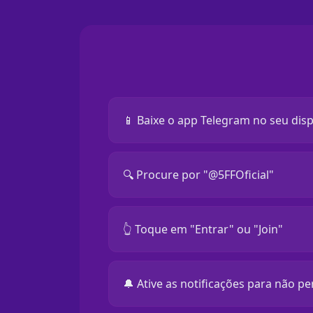
📱 Baixe o app Telegram no seu disp
🔍 Procure por "@5FFOficial"
👆 Toque em "Entrar" ou "Join"
🔔 Ative as notificações para não p