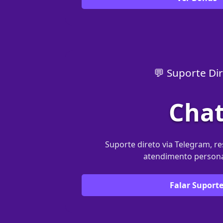
💬 Suporte Di
Cha
Suporte direto via Telegram, r
atendimento persona
Falar Suport