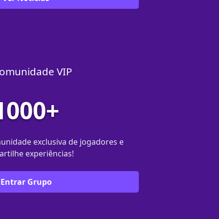
Comunidade VIP
1000+
unidade exclusiva de jogadores e
rtilhe experiências!
Entrar Grupo