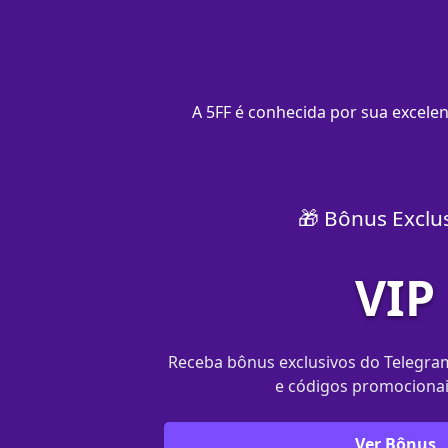
A 5FF é conhecida por sua excele
🎁 Bônus Exclu
VIP
Receba bônus exclusivos do Telegra
e códigos promocionai
Ver Bônus