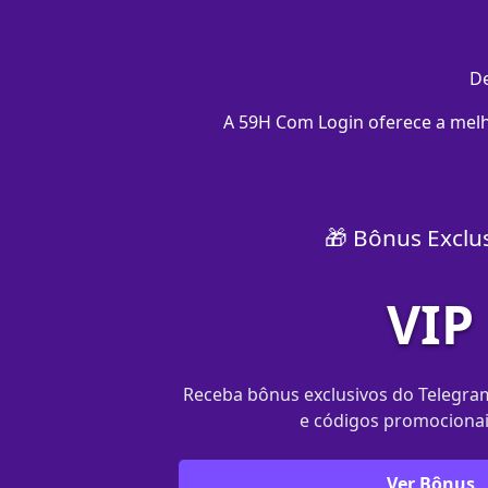
De
A 59H Com Login oferece a melho
🎁 Bônus Exclu
VIP
Receba bônus exclusivos do Telegra
e códigos promocionai
Ver Bônus