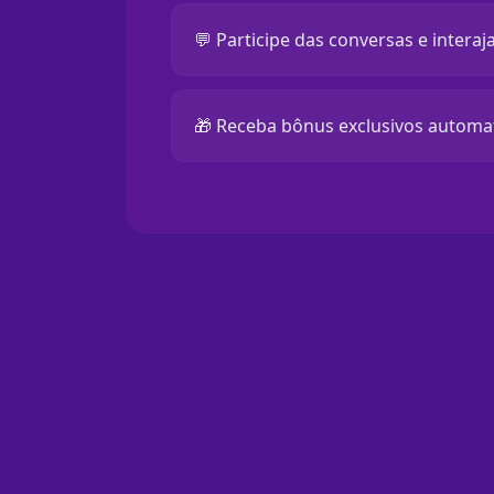
💬 Participe das conversas e interaj
🎁 Receba bônus exclusivos autom