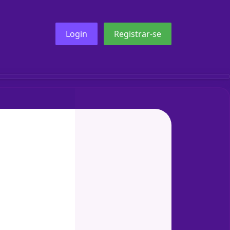
Login
Registrar-se