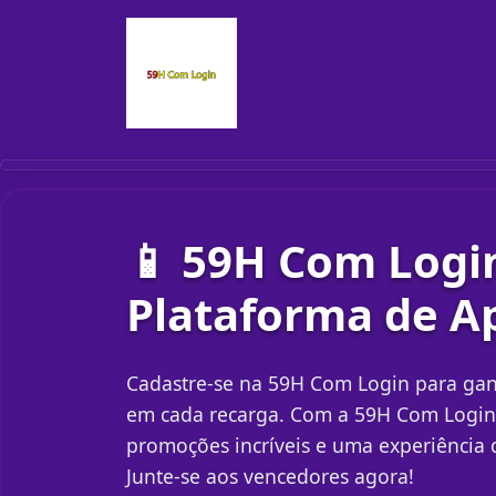
📱 59H Com Logi
Plataforma de A
Cadastre-se na 59H Com Login para gan
em cada recarga. Com a 59H Com Login,
promoções incríveis e uma experiência d
Junte-se aos vencedores agora!