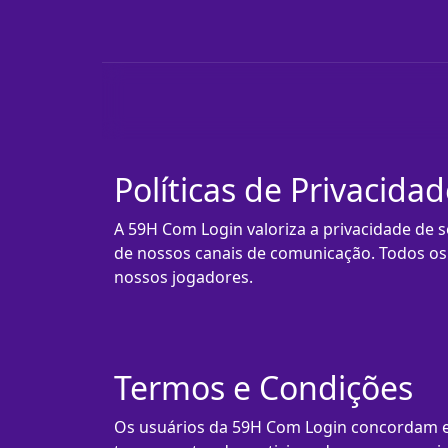
Políticas de Privacida
A 59H Com Login valoriza a privacidade de
de nossos canais de comunicação. Todos os 
nossos jogadores.
Termos e Condições
Os usuários da 59H Com Login concordam em