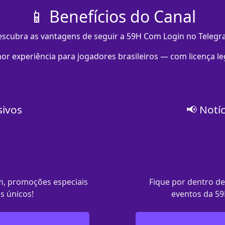
📱 Benefícios do Canal
scubra as vantagens de seguir a 59H Com Login no Teleg
r experiência para jogadores brasileiros — com licença lega
sivos
📢 Notí
m, promoções especiais
Fique por dentro d
s únicos!
eventos da 59