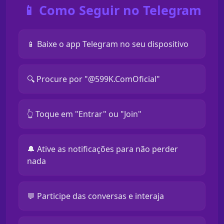
📱 Como Seguir no Telegram
📱 Baixe o app Telegram no seu dispositivo
🔍 Procure por "@599K.ComOficial"
👆 Toque em "Entrar" ou "Join"
🔔 Ative as notificações para não perder
nada
💬 Participe das conversas e interaja