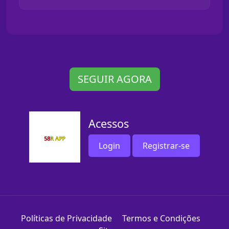
SEGUIR AGORA
Acessos
Login
Registrar-se
Políticas de Privacidade
Termos e Condições