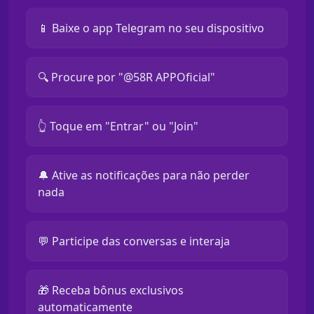
📱 Baixe o app Telegram no seu dispositivo
🔍 Procure por "@58R APPOficial"
👆 Toque em "Entrar" ou "Join"
🔔 Ative as notificações para não perder
nada
💬 Participe das conversas e interaja
🎁 Receba bônus exclusivos
automaticamente