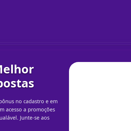
Melhor
postas
bônus no cadastro e em
em acesso a promoções
ualável. Junte-se aos