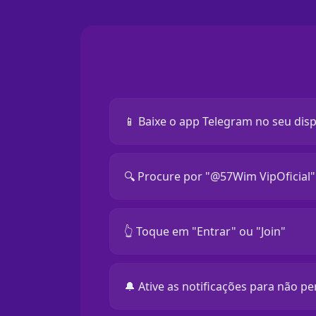
📱 Baixe o app Telegram no seu disp
🔍 Procure por "@57Wim VipOficial"
👆 Toque em "Entrar" ou "Join"
🔔 Ative as notificações para não p