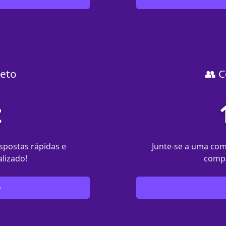
reto
👥 
t
espostas rápidas e
Junte-se a uma com
lizado!
compa
e