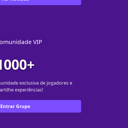
Comunidade VIP
1000+
unidade exclusiva de jogadores e
rtilhe experiências!
Entrar Grupo