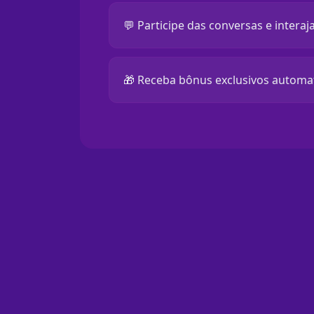
💬 Participe das conversas e interaj
🎁 Receba bônus exclusivos autom