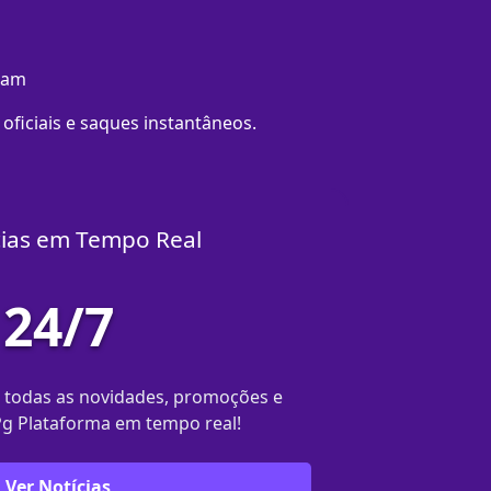
ram
oficiais e saques instantâneos.
cias em Tempo Real
24/7
e todas as novidades, promoções e
Pg Plataforma em tempo real!
Ver Notícias