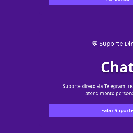
💬 Suporte Di
Cha
Suporte direto via Telegram, r
atendimento persona
Falar Suport