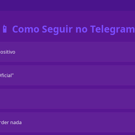
📱 Como Seguir no Telegram
ositivo
icial"
erder nada