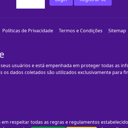
Políticas de Privacidade
Termos e Condições
Sitemap
de
e seus usuários e está empenhada em proteger todas as in
 os dados coletados são utilizados exclusivamente para fi
m respeitar todas as regras e regulamentos estabelecidos