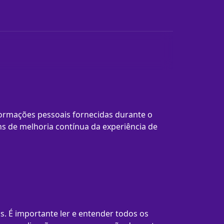
formações pessoais fornecidas durante o
ns de melhoria contínua da experiência de
. É importante ler e entender todos os