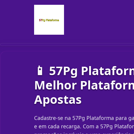
📱 57Pg Platafor
Melhor Platafor
Apostas
Cadastre-se na 57Pg Plataforma para g
e em cada recarga. Com a 57Pg Platafo