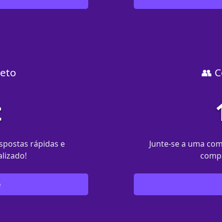
reto
👥 
t
espostas rápidas e
Junte-se a uma com
lizado!
compa
e