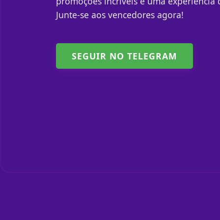
promoções incríveis e uma experiência d
Junte-se aos vencedores agora!
SEGUIR NO TELEGRAM