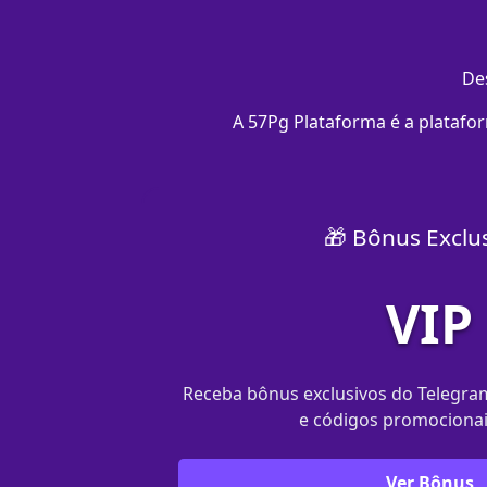
De
A 57Pg Plataforma é a platafor
🎁 Bônus Exclu
VIP
Receba bônus exclusivos do Telegra
e códigos promocionai
Ver Bônus