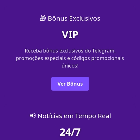
🎁 Bônus Exclusivos
VIP
Receba bônus exclusivos do Telegram,
promoções especiais e códigos promocionais
únicos!
Ver Bônus
📢 Notícias em Tempo Real
24/7