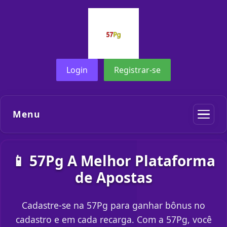
Login
Registrar-se
Menu
📱 57Pg A Melhor Plataforma
de Apostas
Cadastre-se na 57Pg para ganhar bônus no
cadastro e em cada recarga. Com a 57Pg, você