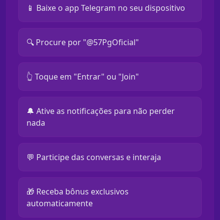
📱 Baixe o app Telegram no seu dispositivo
🔍 Procure por "@57PgOficial"
👆 Toque em "Entrar" ou "Join"
🔔 Ative as notificações para não perder
nada
💬 Participe das conversas e interaja
🎁 Receba bônus exclusivos
automaticamente