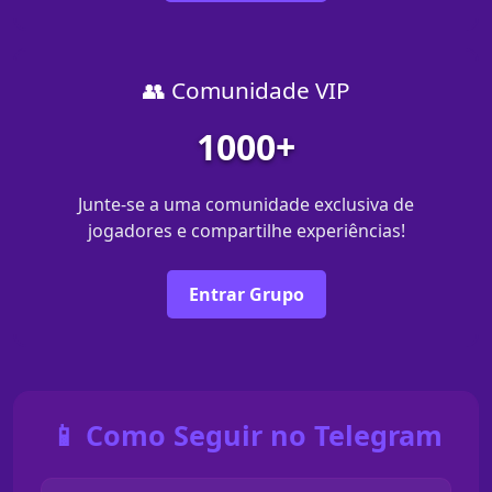
👥 Comunidade VIP
1000+
Junte-se a uma comunidade exclusiva de
jogadores e compartilhe experiências!
Entrar Grupo
📱 Como Seguir no Telegram