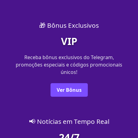
🎁 Bônus Exclusivos
VIP
Receba bônus exclusivos do Telegram,
promoções especiais e códigos promocionais
únicos!
Ver Bônus
📢 Notícias em Tempo Real
24/7