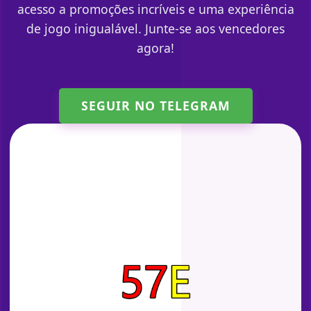
acesso a promoções incríveis e uma experiência
de jogo inigualável. Junte-se aos vencedores
agora!
SEGUIR NO TELEGRAM