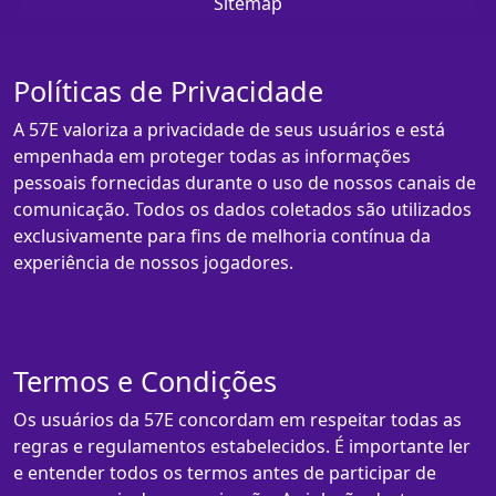
Sitemap
Políticas de Privacidade
A 57E valoriza a privacidade de seus usuários e está
empenhada em proteger todas as informações
pessoais fornecidas durante o uso de nossos canais de
comunicação. Todos os dados coletados são utilizados
exclusivamente para fins de melhoria contínua da
experiência de nossos jogadores.
Termos e Condições
Os usuários da 57E concordam em respeitar todas as
regras e regulamentos estabelecidos. É importante ler
e entender todos os termos antes de participar de