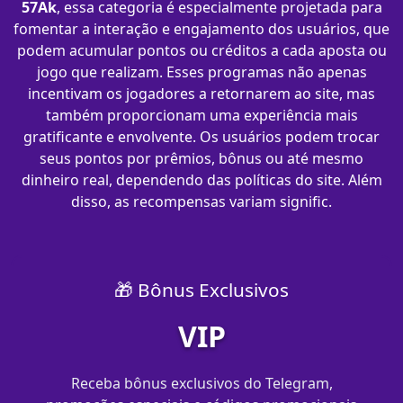
57Ak
, essa categoria é especialmente projetada para
fomentar a interação e engajamento dos usuários, que
podem acumular pontos ou créditos a cada aposta ou
jogo que realizam. Esses programas não apenas
incentivam os jogadores a retornarem ao site, mas
também proporcionam uma experiência mais
gratificante e envolvente. Os usuários podem trocar
seus pontos por prêmios, bônus ou até mesmo
dinheiro real, dependendo das políticas do site. Além
disso, as recompensas variam signific.
🎁 Bônus Exclusivos
VIP
Receba bônus exclusivos do Telegram,