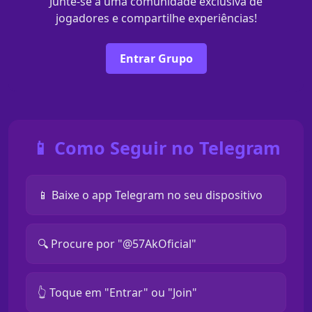
Junte-se a uma comunidade exclusiva de
jogadores e compartilhe experiências!
Entrar Grupo
📱 Como Seguir no Telegram
📱 Baixe o app Telegram no seu dispositivo
🔍 Procure por "@57AkOficial"
👆 Toque em "Entrar" ou "Join"