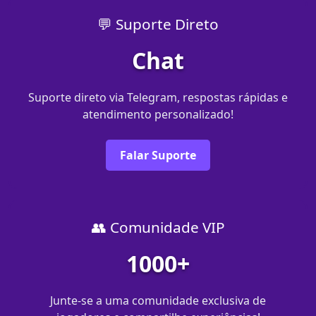
💬 Suporte Direto
Chat
Suporte direto via Telegram, respostas rápidas e
atendimento personalizado!
Falar Suporte
👥 Comunidade VIP
1000+
Junte-se a uma comunidade exclusiva de