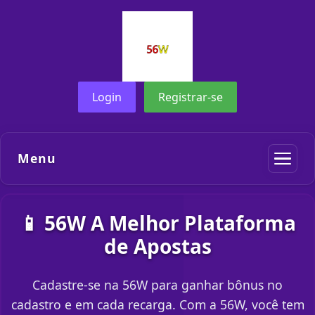
Login
Registrar-se
Menu
📱 56W A Melhor Plataforma
de Apostas
Cadastre-se na 56W para ganhar bônus no
cadastro e em cada recarga. Com a 56W, você tem