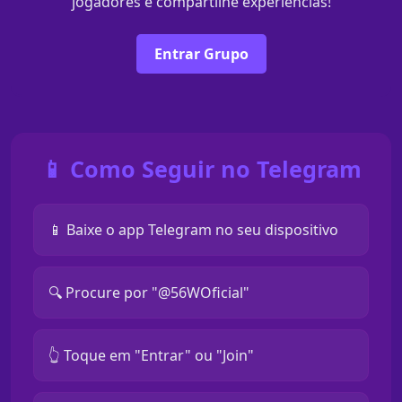
jogadores e compartilhe experiências!
Entrar Grupo
📱 Como Seguir no Telegram
📱 Baixe o app Telegram no seu dispositivo
🔍 Procure por "@56WOficial"
👆 Toque em "Entrar" ou "Join"