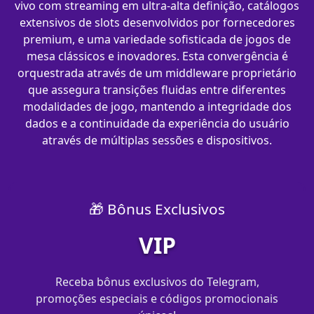
vivo com streaming em ultra-alta definição, catálogos
extensivos de slots desenvolvidos por fornecedores
premium, e uma variedade sofisticada de jogos de
mesa clássicos e inovadores. Esta convergência é
orquestrada através de um middleware proprietário
que assegura transições fluidas entre diferentes
modalidades de jogo, mantendo a integridade dos
dados e a continuidade da experiência do usuário
através de múltiplas sessões e dispositivos.
🎁 Bônus Exclusivos
VIP
Receba bônus exclusivos do Telegram,
promoções especiais e códigos promocionais