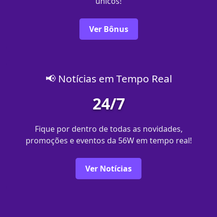
únicos!
Ver Bônus
📢 Notícias em Tempo Real
24/7
Fique por dentro de todas as novidades,
promoções e eventos da 56W em tempo real!
Ver Notícias