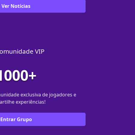
Ver Notícias
Comunidade VIP
1000+
unidade exclusiva de jogadores e
rtilhe experiências!
Entrar Grupo