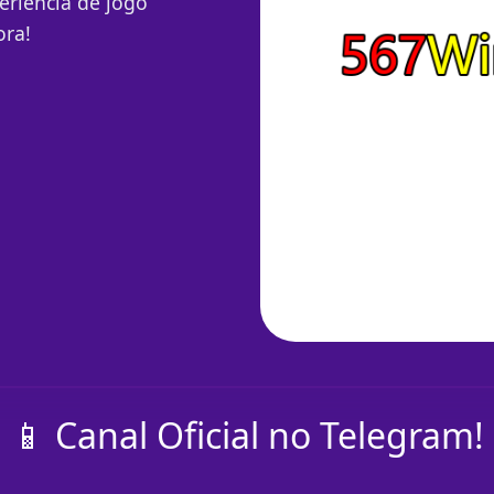
eriência de jogo
ora!
📱 Canal Oficial no Telegram!