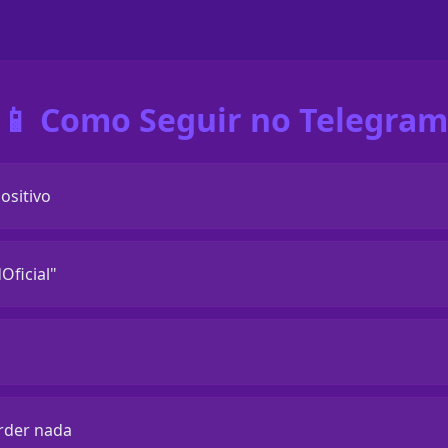
📱 Como Seguir no Telegram
ositivo
ficial"
erder nada