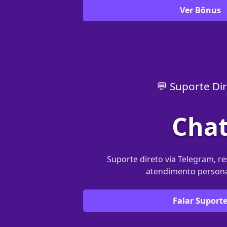
Ver Bônus
💬 Suporte Di
Cha
Suporte direto via Telegram, r
atendimento persona
Falar Suport