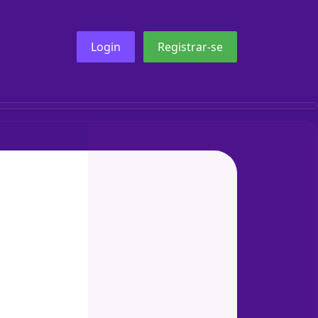
Login
Registrar-se