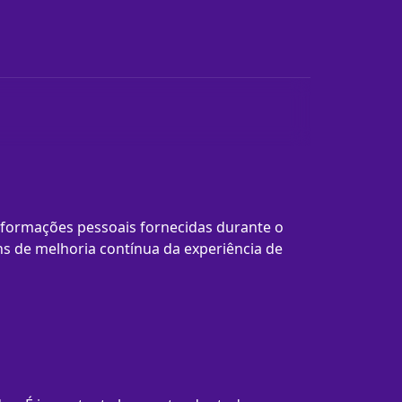
nformações pessoais fornecidas durante o
ns de melhoria contínua da experiência de