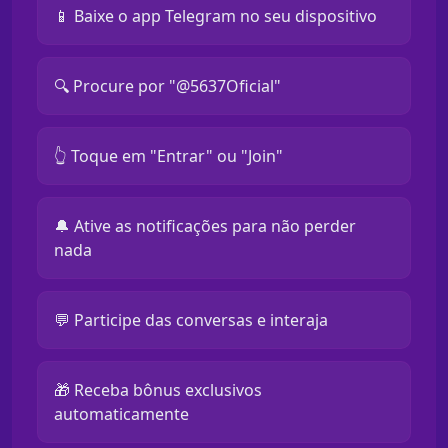
📱 Baixe o app Telegram no seu dispositivo
🔍 Procure por "@5637Oficial"
👆 Toque em "Entrar" ou "Join"
🔔 Ative as notificações para não perder
nada
💬 Participe das conversas e interaja
🎁 Receba bônus exclusivos
automaticamente