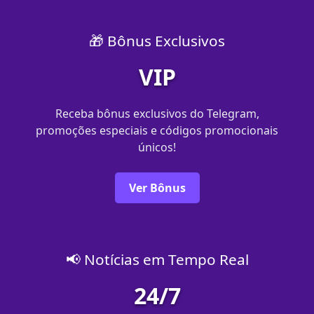
🎁 Bônus Exclusivos
VIP
Receba bônus exclusivos do Telegram,
promoções especiais e códigos promocionais
únicos!
Ver Bônus
📢 Notícias em Tempo Real
24/7