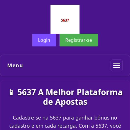
Login
Registrar-se
Menu
📱 5637 A Melhor Plataforma
de Apostas
Cadastre-se na 5637 para ganhar bônus no
cadastro e em cada recarga. Com a 5637, você