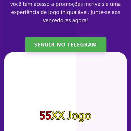
você tem acesso a promoções incríveis e uma
experiência de jogo inigualável. Junte-se aos
vencedores agora!
SEGUIR NO TELEGRAM