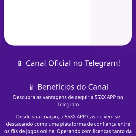
📱 Canal Oficial no Telegram!
📱 Benefícios do Canal
Descubra as vantagens de seguir a 55XX APP no
Telegram
Desde sua criação, o 55XX APP Casino vem se
destacando como uma plataforma de confiança entre
os fãs de jogos online. Operando com licenças tanto da