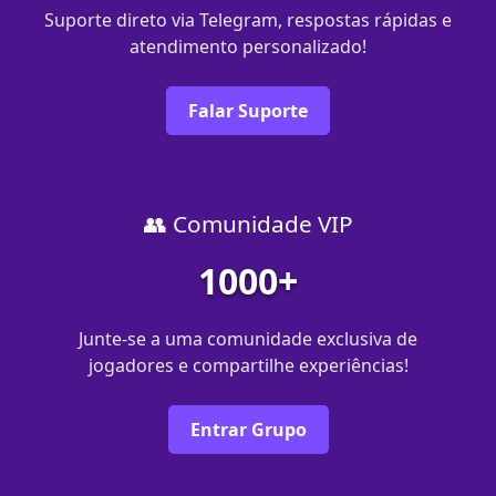
Suporte direto via Telegram, respostas rápidas e
atendimento personalizado!
Falar Suporte
👥 Comunidade VIP
1000+
Junte-se a uma comunidade exclusiva de
jogadores e compartilhe experiências!
Entrar Grupo