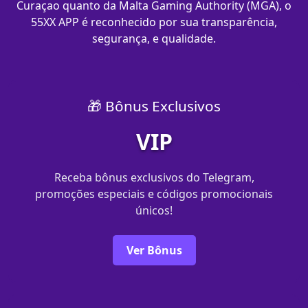
Curaçao quanto da Malta Gaming Authority (MGA), o
55XX APP é reconhecido por sua transparência,
segurança, e qualidade.
🎁 Bônus Exclusivos
VIP
Receba bônus exclusivos do Telegram,
promoções especiais e códigos promocionais
únicos!
Ver Bônus