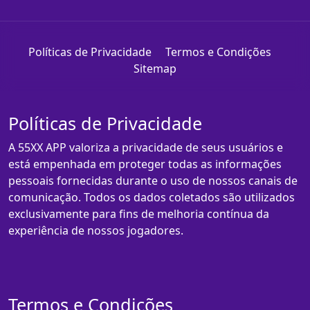
Políticas de Privacidade
Termos e Condições
Sitemap
Políticas de Privacidade
A 55XX APP valoriza a privacidade de seus usuários e
está empenhada em proteger todas as informações
pessoais fornecidas durante o uso de nossos canais de
comunicação. Todos os dados coletados são utilizados
exclusivamente para fins de melhoria contínua da
experiência de nossos jogadores.
Termos e Condições