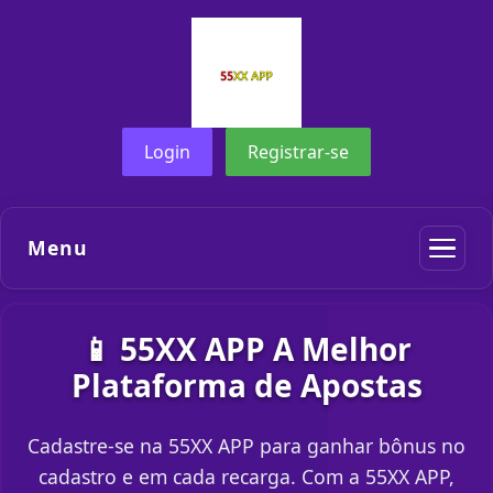
Login
Registrar-se
Menu
📱 55XX APP A Melhor
Plataforma de Apostas
Cadastre-se na 55XX APP para ganhar bônus no
cadastro e em cada recarga. Com a 55XX APP,