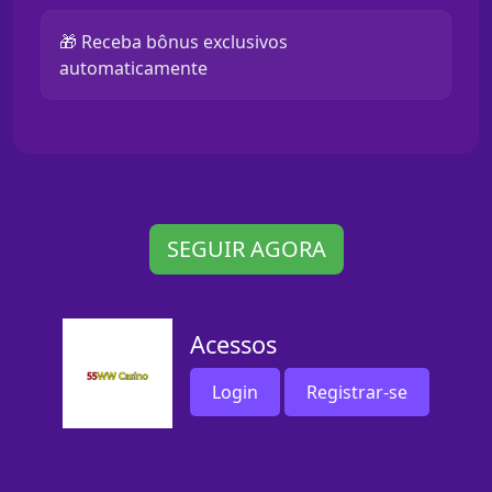
🎁 Receba bônus exclusivos
automaticamente
SEGUIR AGORA
Acessos
Login
Registrar-se