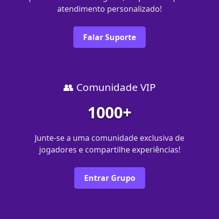
atendimento personalizado!
Falar Suporte
👥 Comunidade VIP
1000+
Junte-se a uma comunidade exclusiva de
jogadores e compartilhe experiências!
Entrar Grupo