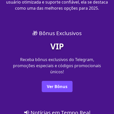
usuário otimizada e suporte confiável, ela se destaca
como uma das melhores opções para 2025.
🎁 Bônus Exclusivos
VIP
Receba bônus exclusivos do Telegram,
promoções especiais e códigos promocionais
únicos!
Ver Bônus
📢 Notícias em Tempo Real