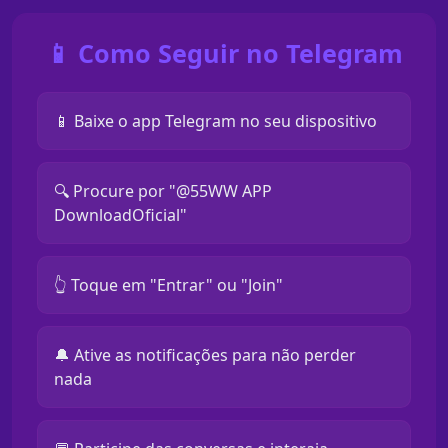
📱 Como Seguir no Telegram
📱 Baixe o app Telegram no seu dispositivo
🔍 Procure por "@55WW APP
DownloadOficial"
👆 Toque em "Entrar" ou "Join"
🔔 Ative as notificações para não perder
nada