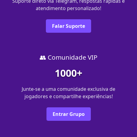
Suporte direto via Telegram, respostas rápidas e
atendimento personalizado!
Falar Suporte
👥 Comunidade VIP
1000+
Junte-se a uma comunidade exclusiva de
jogadores e compartilhe experiências!
Entrar Grupo