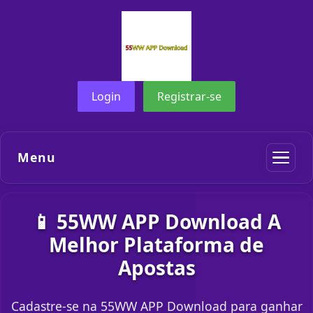
Login
Registrar-se
Menu
📱 55WW APP Download A
Melhor Plataforma de
Apostas
Cadastre-se na 55WW APP Download para ganhar