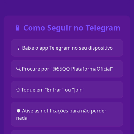
📱 Como Seguir no Telegram
📱 Baixe o app Telegram no seu dispositivo
🔍 Procure por "@55QQ PlataformaOficial"
👆 Toque em "Entrar" ou "Join"
🔔 Ative as notificações para não perder
nada