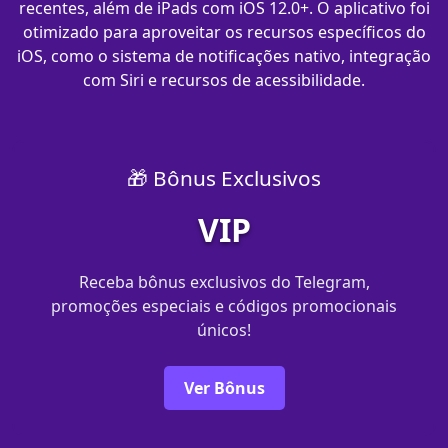
recentes, além de iPads com iOS 12.0+. O aplicativo foi
otimizado para aproveitar os recursos específicos do
iOS, como o sistema de notificações nativo, integração
com Siri e recursos de acessibilidade.
🎁 Bônus Exclusivos
VIP
Receba bônus exclusivos do Telegram,
promoções especiais e códigos promocionais
únicos!
Ver Bônus