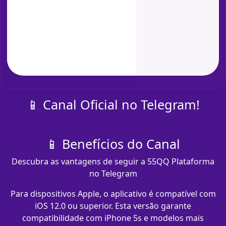
📱 Canal Oficial no Telegram!
📱 Benefícios do Canal
Descubra as vantagens de seguir a 55QQ Plataforma
no Telegram
Para dispositivos Apple, o aplicativo é compatível com
iOS 12.0 ou superior. Esta versão garante
compatibilidade com iPhone 5s e modelos mais