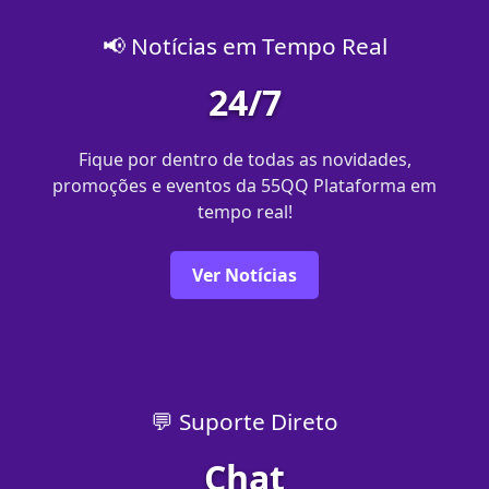
📢 Notícias em Tempo Real
24/7
Fique por dentro de todas as novidades,
promoções e eventos da 55QQ Plataforma em
tempo real!
Ver Notícias
💬 Suporte Direto
Chat