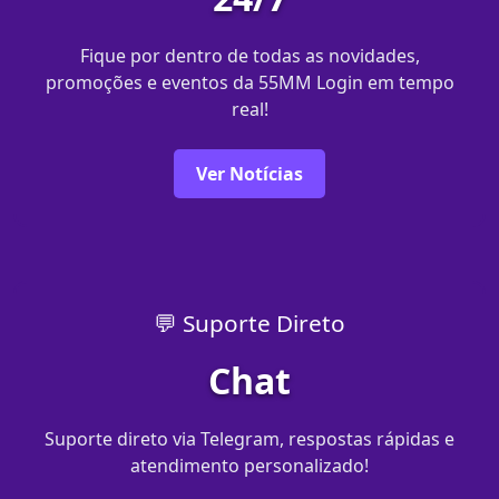
Fique por dentro de todas as novidades,
promoções e eventos da 55MM Login em tempo
real!
Ver Notícias
💬 Suporte Direto
Chat
Suporte direto via Telegram, respostas rápidas e
atendimento personalizado!