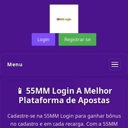
Login
Registrar-se
Menu
📱 55MM Login A Melhor
Plataforma de Apostas
Cadastre-se na 55MM Login para ganhar bônus
no cadastro e em cada recarga. Com a 55MM