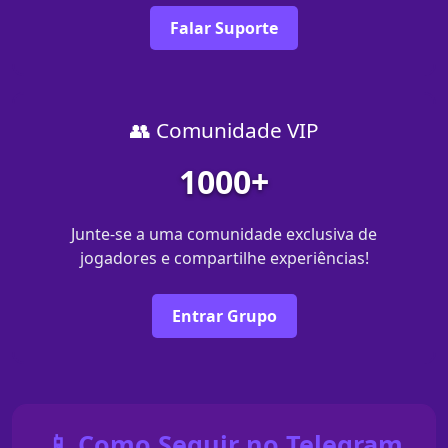
Falar Suporte
👥 Comunidade VIP
1000+
Junte-se a uma comunidade exclusiva de
jogadores e compartilhe experiências!
Entrar Grupo
📱 Como Seguir no Telegram