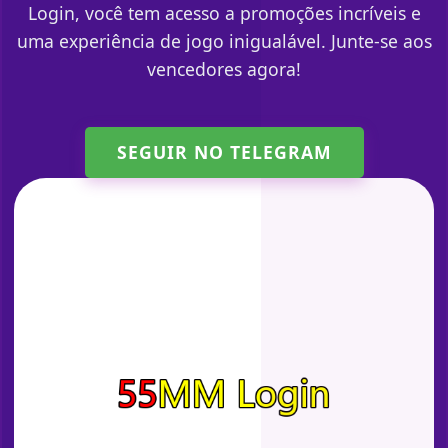
Login, você tem acesso a promoções incríveis e
uma experiência de jogo inigualável. Junte-se aos
vencedores agora!
SEGUIR NO TELEGRAM