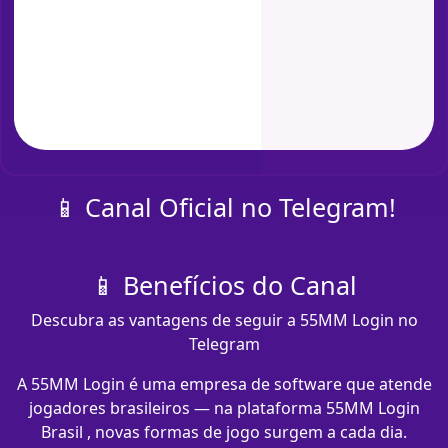
📱 Canal Oficial no Telegram!
📱 Benefícios do Canal
Descubra as vantagens de seguir a 55MM Login no
Telegram
A 55MM Login é uma empresa de software que atende
jogadores brasileiros — na plataforma 55MM Login
Brasil , novas formas de jogo surgem a cada dia.