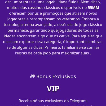
deslumbrantes e uma jogabilidade fluida. Além disso,
muitos dos cassinos clássicos disponíveis no
55MM
oferecem bônus e promoções que atraem novos
jogadores e recompensam os veteranos. Embora a
tecnologia tenha avançado, a essência do jogo clássico
permanece, garantindo que jogadores de todas as
idades encontrem algo que os cative. Para aqueles que
desejam explorar essa categoria, é importante lembrar-
se de algumas dicas. Primeiro, familiarize-se com as
regras de cada jogo para maximizar suas .
🎁 Bônus Exclusivos
VIP
Receba bônus exclusivos do Telegram,