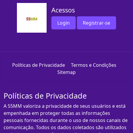
Acessos
Login
Registrar-se
Políticas de Privacidade
Termos e Condições
Sitemap
Políticas de Privacidade
A 55MM valoriza a privacidade de seus usuários e está
empenhada em proteger todas as informações
pessoais fornecidas durante o uso de nossos canais de
comunicação. Todos os dados coletados são utilizados