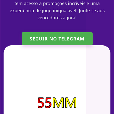
tem acesso a promoções incríveis e uma
experiência de jogo inigualável. Junte-se aos
vencedores agora!
SEGUIR NO TELEGRAM