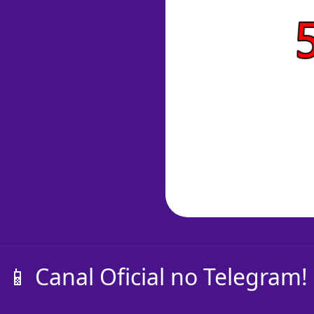
📱 Canal Oficial no Telegram!