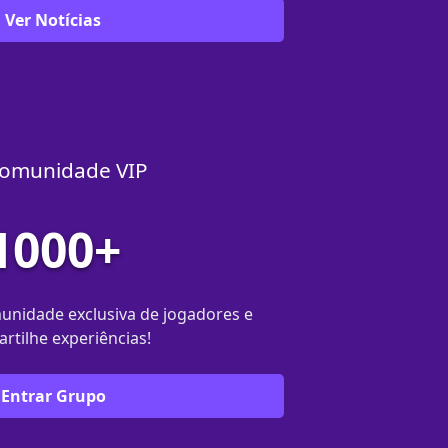
Ver Notícias
Comunidade VIP
1000+
unidade exclusiva de jogadores e
rtilhe experiências!
Entrar Grupo