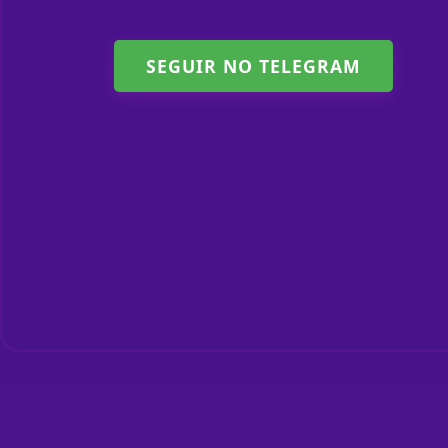
SEGUIR NO TELEGRAM