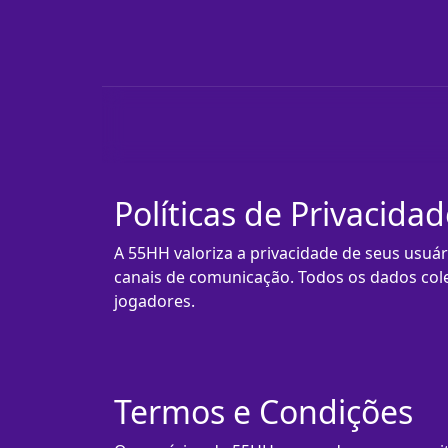
Políticas de Privacida
A 55HH valoriza a privacidade de seus usu
canais de comunicação. Todos os dados cole
jogadores.
Termos e Condições