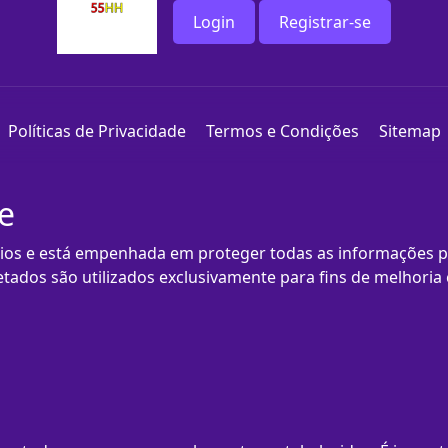
Login
Registrar-se
Políticas de Privacidade
Termos e Condições
Sitemap
de
ários e está empenhada em proteger todas as informações p
tados são utilizados exclusivamente para fins de melhoria