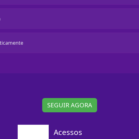
a
aticamente
SEGUIR AGORA
Acessos