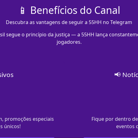
📱 Benefícios do Canal
Descubra as vantagens de seguir a 55HH no Telegram
sil segue o princípio da justiça — a 55HH lança constante
jogadores.
sivos
📢 Notí
m, promoções especiais
Fique por dentro d
s únicos!
eventos 