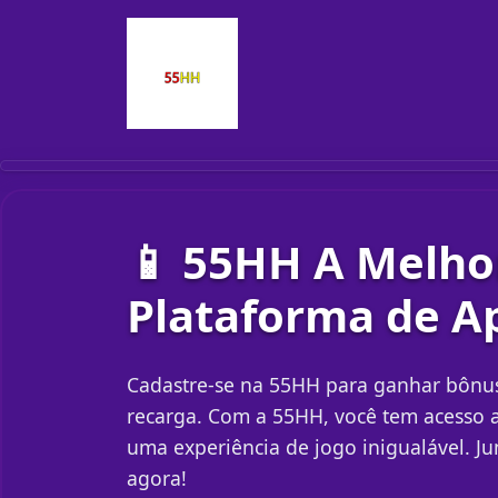
📱 55HH A Melho
Plataforma de A
Cadastre-se na 55HH para ganhar bônus
recarga. Com a 55HH, você tem acesso a
uma experiência de jogo inigualável. J
agora!