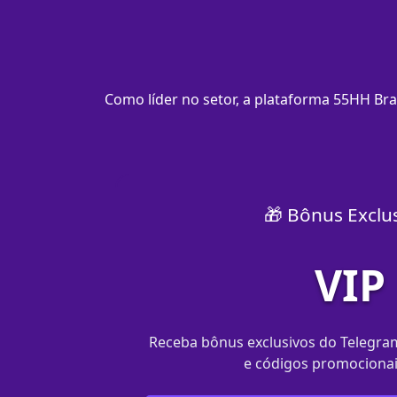
Como líder no setor, a plataforma 55HH Bra
🎁 Bônus Exclu
VIP
Receba bônus exclusivos do Telegra
e códigos promocionai