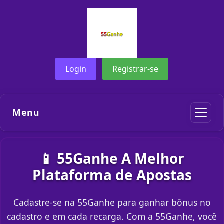
Login
Registrar-se
Menu
📱 55Ganhe A Melhor
Plataforma de Apostas
Cadastre-se na 55Ganhe para ganhar bônus no
cadastro e em cada recarga. Com a 55Ganhe, você