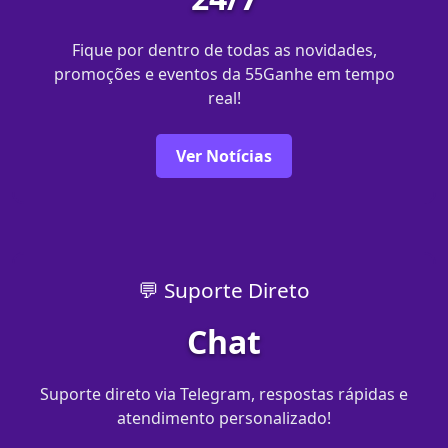
Fique por dentro de todas as novidades,
promoções e eventos da 55Ganhe em tempo
real!
Ver Notícias
💬 Suporte Direto
Chat
Suporte direto via Telegram, respostas rápidas e
atendimento personalizado!