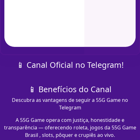
📱 Canal Oficial no Telegram!
📱 Benefícios do Canal
Descubra as vantagens de seguir a 55G Game no
Telegram
A 55G Game opera com justiça, honestidade e
transparência — oferecendo roleta, jogos da 55G Game
Brasil , slots, pôquer e crupiês ao vivo.