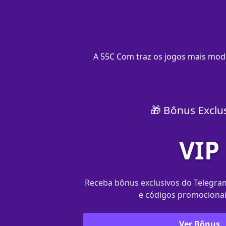
A 55C Com traz os jogos mais mod
🎁 Bônus Exclu
VIP
Receba bônus exclusivos do Telegra
e códigos promocionai
Ver Bônus