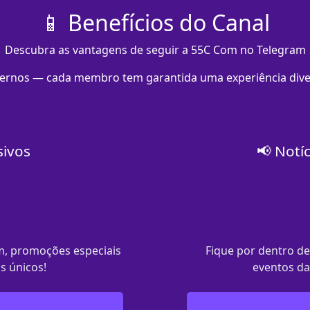
📱 Benefícios do Canal
Descubra as vantagens de seguir a 55C Com no Telegram
ernos — cada membro tem garantida uma experiência dive
sivos
📢 Notí
m, promoções especiais
Fique por dentro d
s únicos!
eventos da