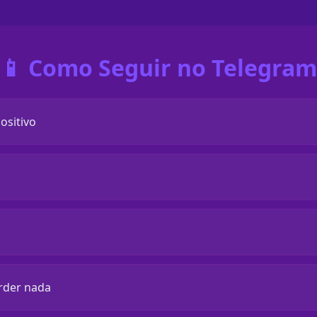
📱 Como Seguir no Telegram
ositivo
erder nada