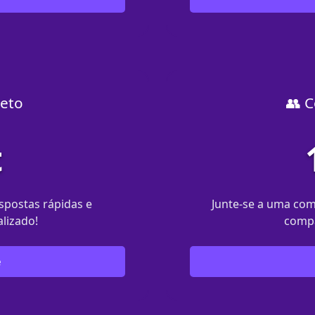
reto
👥 
t
espostas rápidas e
Junte-se a uma com
lizado!
compa
e