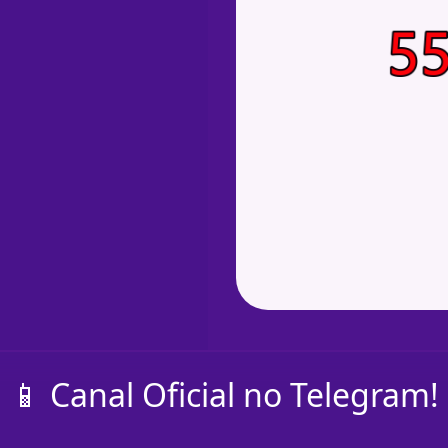
📱 Canal Oficial no Telegram!