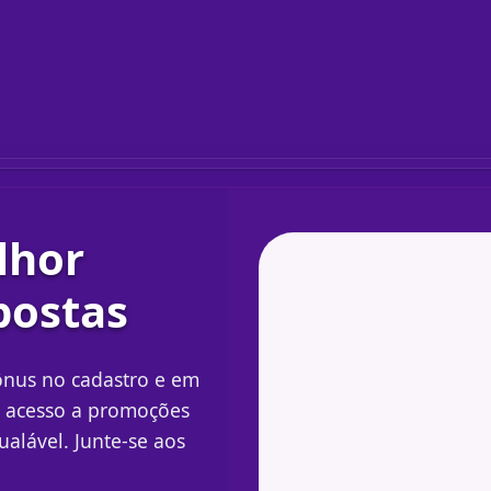
lhor
postas
ônus no cadastro e em
m acesso a promoções
ualável. Junte-se aos