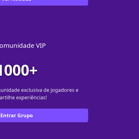
Comunidade VIP
1000+
unidade exclusiva de jogadores e
rtilhe experiências!
Entrar Grupo