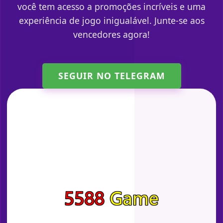
você tem acesso a promoções incríveis e uma
experiência de jogo inigualável. Junte-se aos
vencedores agora!
SEGUIR NO TELEGRAM