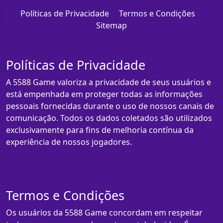
Políticas de Privacidade
Termos e Condições
Sitemap
Políticas de Privacidade
A 5588 Game valoriza a privacidade de seus usuários e
está empenhada em proteger todas as informações
pessoais fornecidas durante o uso de nossos canais de
comunicação. Todos os dados coletados são utilizados
exclusivamente para fins de melhoria contínua da
experiência de nossos jogadores.
Termos e Condições
Os usuários da 5588 Game concordam em respeitar