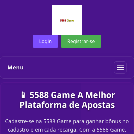
Login
Registrar-se
Menu
📱 5588 Game A Melhor
Plataforma de Apostas
Cadastre-se na 5588 Game para ganhar bônus no
cadastro e em cada recarga. Com a 5588 Game,