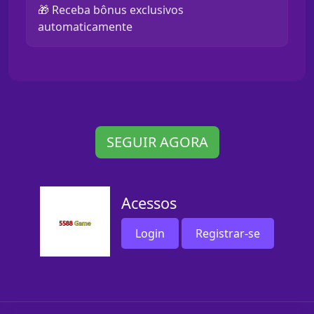
🎁 Receba bônus exclusivos
automaticamente
SEGUIR AGORA
Acessos
Login
Registrar-se