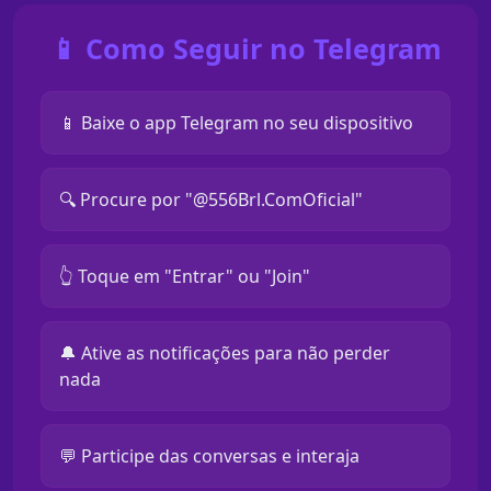
📱 Como Seguir no Telegram
📱 Baixe o app Telegram no seu dispositivo
🔍 Procure por "@556Brl.ComOficial"
👆 Toque em "Entrar" ou "Join"
🔔 Ative as notificações para não perder
nada
💬 Participe das conversas e interaja