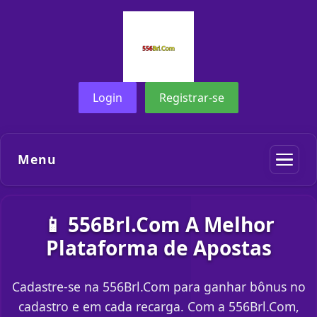
Login
Registrar-se
Menu
📱 556Brl.Com A Melhor
Plataforma de Apostas
Cadastre-se na 556Brl.Com para ganhar bônus no
cadastro e em cada recarga. Com a 556Brl.Com,