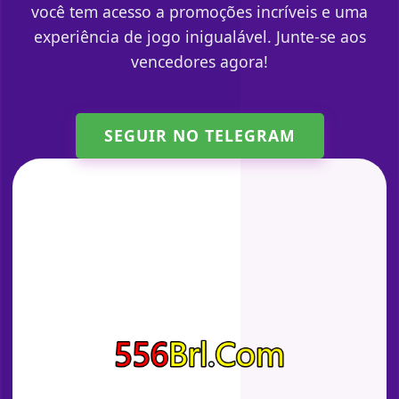
você tem acesso a promoções incríveis e uma
experiência de jogo inigualável. Junte-se aos
vencedores agora!
SEGUIR NO TELEGRAM