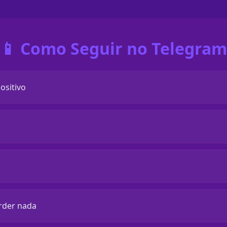
📱 Como Seguir no Telegram
ositivo
erder nada