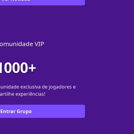
Comunidade VIP
1000+
unidade exclusiva de jogadores e
rtilhe experiências!
Entrar Grupo