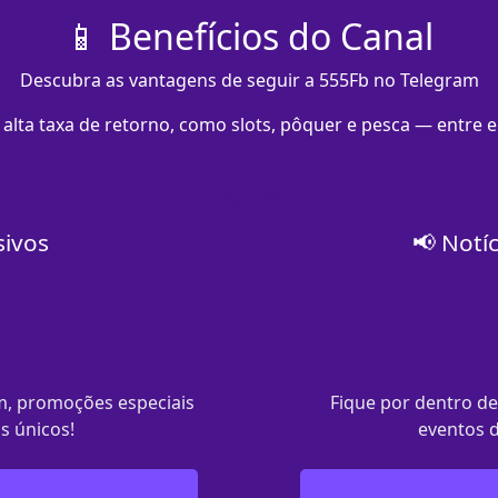
📱 Benefícios do Canal
Descubra as vantagens de seguir a 555Fb no Telegram
lta taxa de retorno, como slots, pôquer e pesca — entre e 
sivos
📢 Notí
m, promoções especiais
Fique por dentro d
s únicos!
eventos 