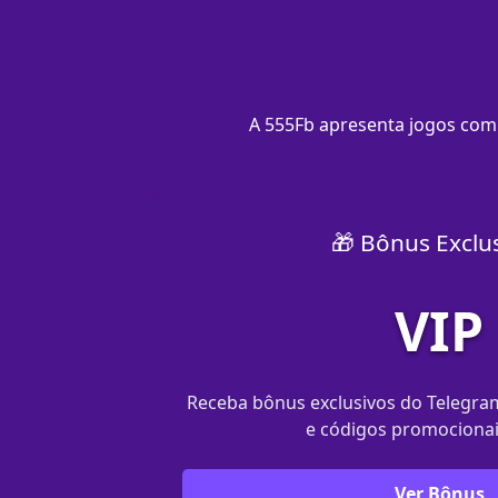
A 555Fb apresenta jogos com a
🎁 Bônus Exclu
VIP
Receba bônus exclusivos do Telegra
e códigos promocionai
Ver Bônus