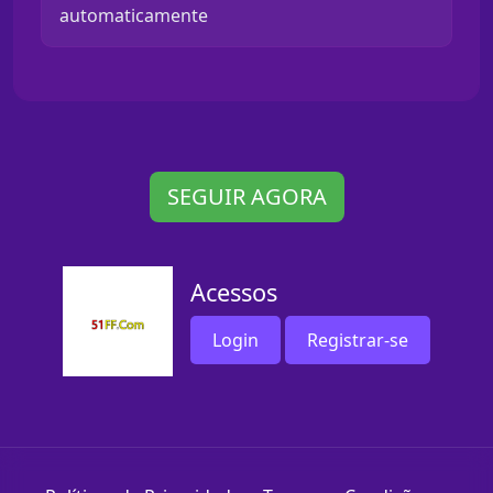
automaticamente
SEGUIR AGORA
Acessos
Login
Registrar-se