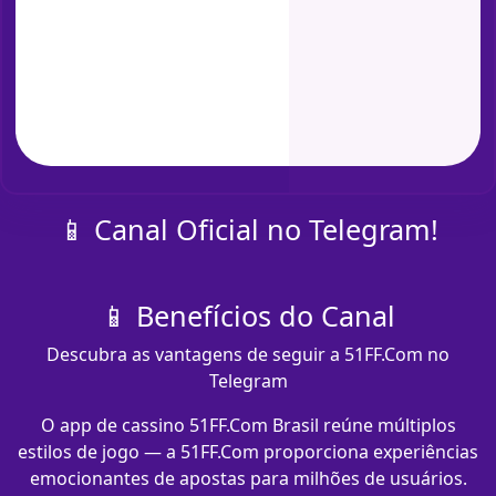
📱 Canal Oficial no Telegram!
📱 Benefícios do Canal
Descubra as vantagens de seguir a 51FF.Com no
Telegram
O app de cassino 51FF.Com Brasil reúne múltiplos
estilos de jogo — a 51FF.Com proporciona experiências
emocionantes de apostas para milhões de usuários.