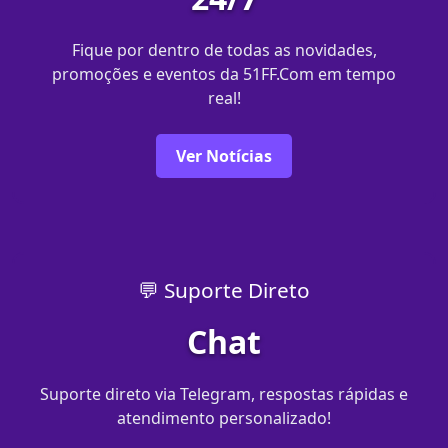
Fique por dentro de todas as novidades,
promoções e eventos da 51FF.Com em tempo
real!
Ver Notícias
💬 Suporte Direto
Chat
Suporte direto via Telegram, respostas rápidas e
atendimento personalizado!