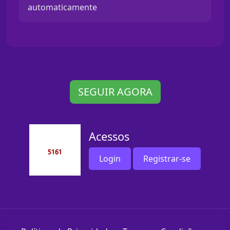
automaticamente
SEGUIR AGORA
Acessos
Login
Registrar-se