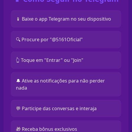
📱 Baixe o app Telegram no seu dispositivo
🔍 Procure por "@5161Oficial"
👆 Toque em "Entrar" ou "Join"
🔔 Ative as notificações para não perder
nada
💬 Participe das conversas e interaja
🎁 Receba bônus exclusivos