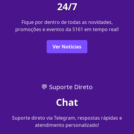
24/7
Fique por dentro de todas as novidades,
promoções e eventos da 5161 em tempo real!
Ver Notícias
💬 Suporte Direto
Chat
Suporte direto via Telegram, respostas rápidas e
atendimento personalizado!