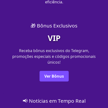
eficiência.
🎁 Bônus Exclusivos
VIP
Receba bônus exclusivos do Telegram,
promoções especiais e códigos promocionais
únicos!
Ver Bônus
📢 Notícias em Tempo Real