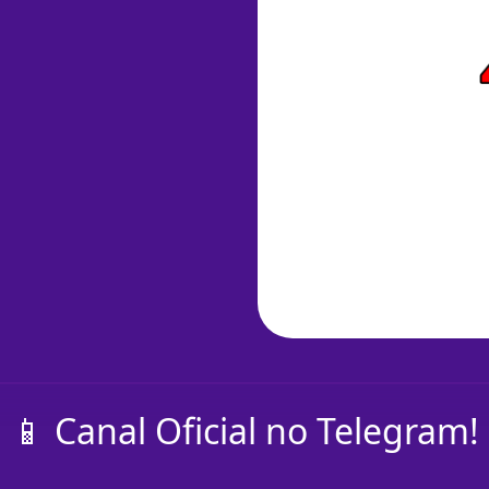
📱 Canal Oficial no Telegram!