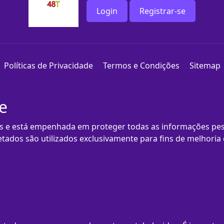
Login
Registrar-se
Políticas de Privacidade
Termos e Condições
Sitemap
de
ios e está empenhada em proteger todas as informações pe
tados são utilizados exclusivamente para fins de melhoria