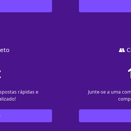
reto
👥 
t
espostas rápidas e
Junte-se a uma com
lizado!
compa
e