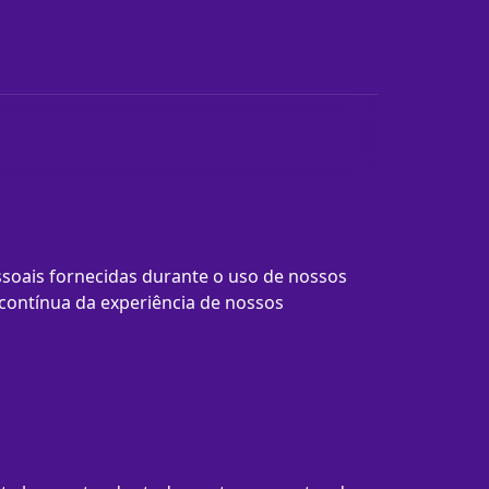
ssoais fornecidas durante o uso de nossos
 contínua da experiência de nossos