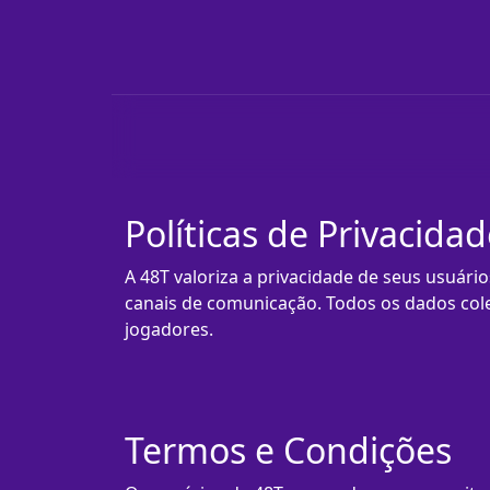
Políticas de Privacida
A 48T valoriza a privacidade de seus usuár
canais de comunicação. Todos os dados cole
jogadores.
Termos e Condições