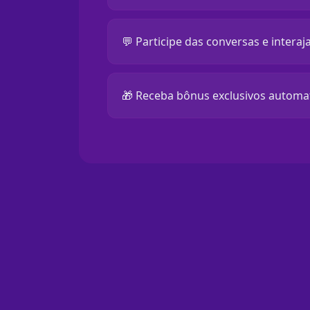
💬 Participe das conversas e interaj
🎁 Receba bônus exclusivos autom