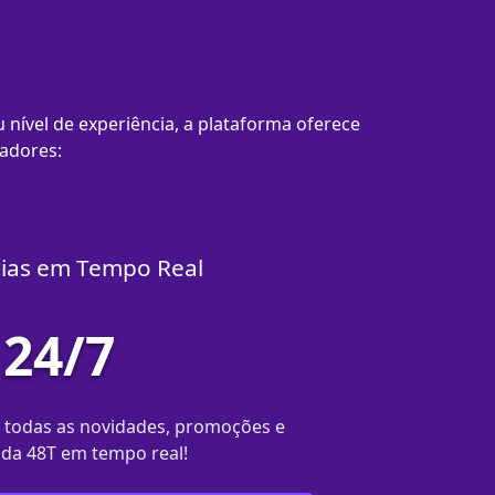
 nível de experiência, a plataforma oferece
gadores:
cias em Tempo Real
24/7
e todas as novidades, promoções e
 da 48T em tempo real!